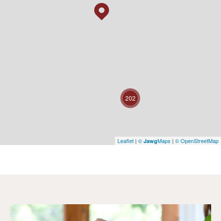
202
Leaflet
|
©
Maps
|
© OpenStreetMap
Jawg