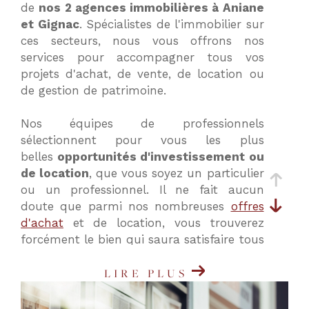
de
nos 2 agences immobilières à Aniane
critères
et Gignac
. Spécialistes de l'immobilier sur
ces secteurs, nous vous offrons nos
services pour accompagner tous vos
projets d'achat, de vente, de location ou
de gestion de patrimoine.
Nos équipes de professionnels
sélectionnent pour vous les plus
belles
opportunités d'investissement ou
de location
, que vous soyez un particulier
ou un professionnel. Il ne fait aucun
doute que parmi nos nombreuses
offres
d'achat
et de location, vous trouverez
forcément le bien qui saura satisfaire tous
vos critères et vos besoins.
LIRE PLUS
Nos agences immobilières à Aniane
(34150) et Gignac (34150) vous proposent