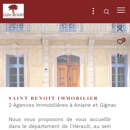
0
Effectuer
Type
d'offre
Fr
Vente
une
recherche
Type
de
Type de bien
et
bien
trouver
Ville
le
SAINT BENOIT IMMOBILIER
bien
2 Agences immobilières à Aniane et Gignac
qui
RECHERCHER
correspond
Nous vous proposons de vous accueillir
à
dans le département de l'Hérault, au sein
vos