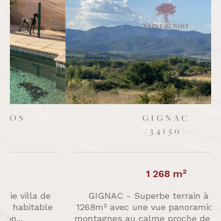
CLERMONT-L'HÉRAULT
(34800)
576 m²
CLERMONT L'HÉRAULT, proche du centre
ville, joli terrain à bâtir, viabilisé, d'une
.
superficie de 576m², situé dans...