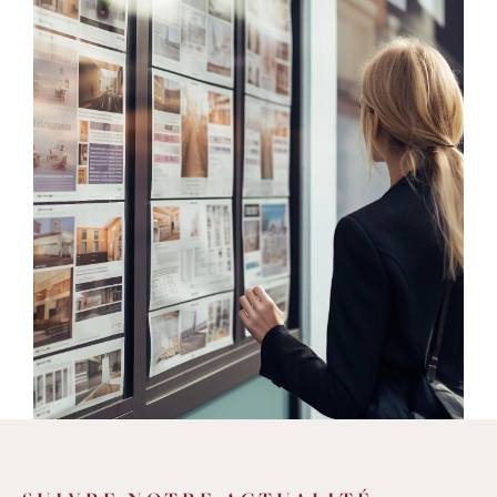
une
sélection de biens de qualité
et variés
: de la villa avec piscine, à la grande
maison de village, de l'immeuble en cœur
de village à l'appartement avec terrasse,
mais aussi des studios, des terrains, des
murs commerciaux, des parkings et des
garages, et beaucoup d'autres
opportunités
d'achat et de location sur
un secteur entre Montpellier et
Lodève
. Nous offrons également des
services
d'estimation
pour vous aider à
déterminer la valeur de votre bien
immobilier avec précision et fiabilité.