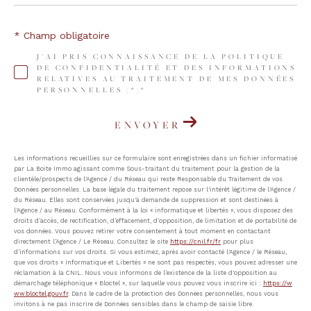
* Champ obligatoire
J'AI PRIS CONNAISSANCE DE LA POLITIQUE
DE CONFIDENTIALITÉ ET DES INFORMATIONS
RELATIVES AU TRAITEMENT DE MES DONNÉES
PERSONNELLES (*)*
ENVOYER
Les informations recueillies sur ce formulaire sont enregistrées dans un fichier informatisé
par La Boite Immo agissant comme Sous-traitant du traitement pour la gestion de la
clientèle/prospects de l'Agence / du Réseau qui reste Responsable du Traitement de vos
Données personnelles. La base légale du traitement repose sur l'intérêt légitime de l'Agence /
du Réseau. Elles sont conservées jusqu'à demande de suppression et sont destinées à
l'Agence / au Réseau. Conformément à la loi « informatique et libertés », vous disposez des
droits d’accès, de rectification, d’effacement, d’opposition, de limitation et de portabilité de
vos données. Vous pouvez retirer votre consentement à tout moment en contactant
directement l’Agence / Le Réseau. Consultez le site
https://cnil.fr/fr
pour plus
d’informations sur vos droits. Si vous estimez, après avoir contacté l'Agence / le Réseau,
que vos droits « Informatique et Libertés » ne sont pas respectés, vous pouvez adresser une
réclamation à la CNIL. Nous vous informons de l’existence de la liste d'opposition au
démarchage téléphonique « Bloctel », sur laquelle vous pouvez vous inscrire ici :
https://w
ww.bloctel.gouv.fr
. Dans le cadre de la protection des Données personnelles, nous vous
invitons à ne pas inscrire de Données sensibles dans le champ de saisie libre.