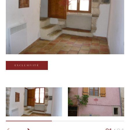
Budget
Budget
Surface
Surface
Pièces
Pièces
EXCLUSIVITÉ
Référence
AFFINER LES CRITÈRES
TERRASSE
PARKING
PISCINE
FILTRER PAR