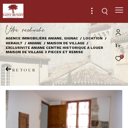
V
o
r
e
r
e
c
e
c
e
AGENCE IMMOBILIÈRE ANIANE, GIGNAC
LOCATION
HERAULT
ANIANE
MAISON DE VILLAGE
Fr
Effectuer une recherche
EXCLUSIVITE ANIANE CENTRE HISTORIQUE A LOUER
MAISON DE VILLAGE 3 PIECES ET REMISE
et trouver le bien qui correspond à vos
0
critères
RETOUR
Type
d'offre
Location
Type
de
Type de bien
bien
Ville