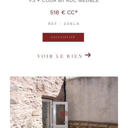
F3 + COUR en RDC MEUBLE
518 €
CC*
REF : 206LA
EXCLUSIVITÉ
VOIR LE BIEN