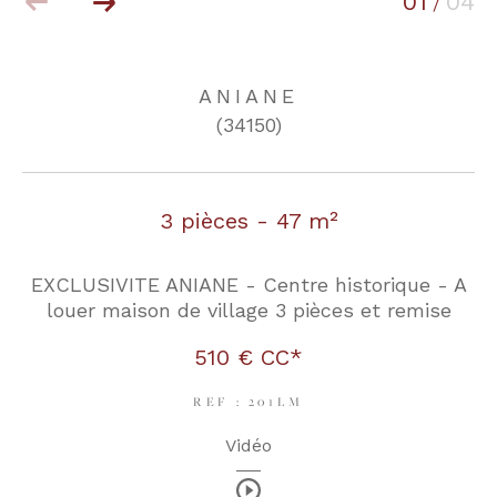
01
04
/
COUPS DE COEUR
EXCLUSIVITÉS
ANIANE
(34150)
NOUVEAUTÉS
3 pièces - 47 m²
RECHERCHER
EXCLUSIVITE ANIANE - Centre historique - A
louer maison de village 3 pièces et remise
510 €
CC*
REF : 201LM
Vidéo