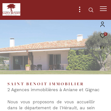
0
Effectuer
Type
d'offre
Fr
Vente
une
recherche
Type
de
Type de bien
et
bien
trouver
Ville
le
SAINT BENOIT IMMOBILIER
bien
2 Agences immobilières à Aniane et Gignac
qui
RECHERCHER
correspond
Nous vous proposons de vous accueillir
à
dans le département de l'Hérault, au sein
vos