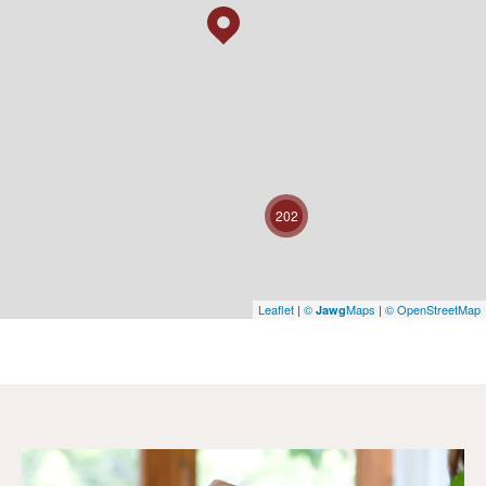
202
Leaflet
|
©
Maps
|
© OpenStreetMap
Jawg