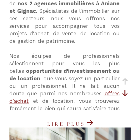
de
nos 2 agences immobilières à Aniane
critères
et Gignac
. Spécialistes de l'immobilier sur
ces secteurs, nous vous offrons nos
services pour accompagner tous vos
projets d'achat, de vente, de location ou
de gestion de patrimoine.
Nos équipes de professionnels
sélectionnent pour vous les plus
belles
opportunités d'investissement ou
de location
, que vous soyez un particulier
ou un professionnel. Il ne fait aucun
doute que parmi nos nombreuses
offres
d'achat
et de location, vous trouverez
forcément le bien qui saura satisfaire tous
vos critères et vos besoins.
LIRE PLUS
Nos agences immobilières à Aniane
(34150) et Gignac (34150) vous proposent