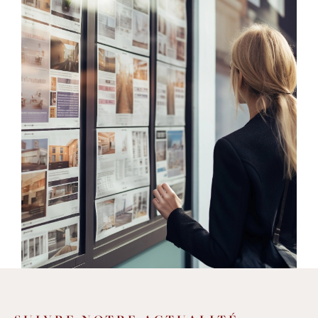
une
sélection de biens de qualité
et variés
: de la villa avec piscine, à la grande
maison de village, de l'immeuble en cœur
de village à l'appartement avec terrasse,
mais aussi des studios, des terrains, des
murs commerciaux, des parkings et des
garages, et beaucoup d'autres
opportunités
d'achat et de location sur
un secteur entre Montpellier et
Lodève
. Nous offrons également des
services
d'estimation
pour vous aider à
déterminer la valeur de votre bien
immobilier avec précision et fiabilité.