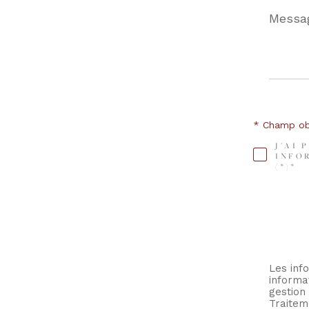
Messag
*
* Champ obl
J'AI 
INFO
(*)*
Les info
informa
gestion
Traitem