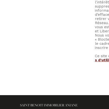
l'intér
suppres
informat
d’effac
retirer
Réseau.
vous es
et Libe
Nous vo
« Blocte
le cadr
inscrir
Ce site
s d'util
SAINT BENOIT IMMOBILIER ANIANE