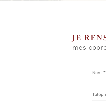
JE REN
mes coor
Nom
*
Téléph