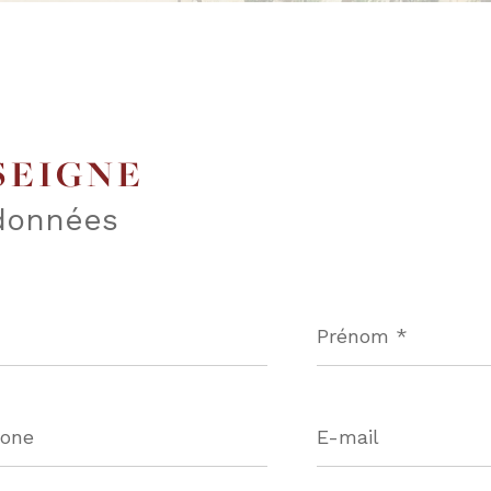
SEIGNE
données
Prénom
*
one
E-
mail