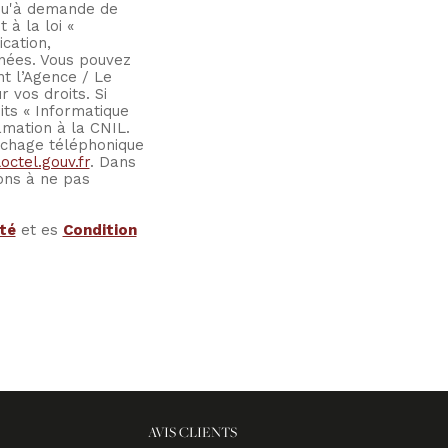
squ'à demande de
à la loi «
ication,
nnées. Vous pouvez
t l’Agence / Le
 vos droits. Si
its « Informatique
amation à la CNIL.
rchage téléphonique
octel.gouv.fr
. Dans
ons à ne pas
ité
et es
Condition
AVIS CLIENTS