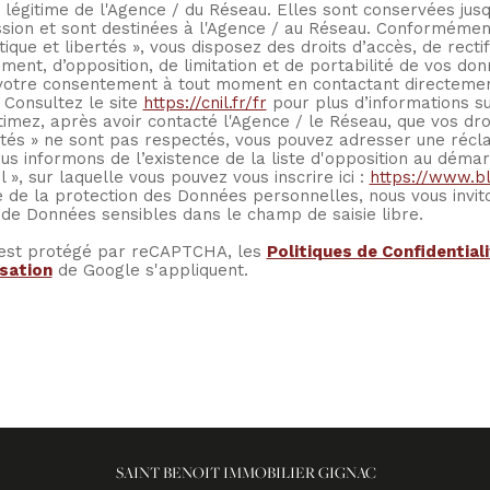
êt légitime de l'Agence / du Réseau. Elles sont conservées ju
sion et sont destinées à l'Agence / au Réseau. Conformément 
ique et libertés », vous disposez des droits d’accès, de rectif
ement, d’opposition, de limitation et de portabilité de vos do
 votre consentement à tout moment en contactant directemen
 Consultez le site
https://cnil.fr/fr
pour plus d’informations sur
timez, après avoir contacté l'Agence / le Réseau, que vos dro
rtés » ne sont pas respectés, vous pouvez adresser une récl
us informons de l’existence de la liste d'opposition au déma
l », sur laquelle vous pouvez vous inscrire ici :
https://www.bl
e de la protection des Données personnelles, nous vous invit
e de Données sensibles dans le champ de saisie libre.
 est protégé par reCAPTCHA, les
Politiques de Confidential
isation
de Google s'appliquent.
SAINT BENOIT IMMOBILIER GIGNAC