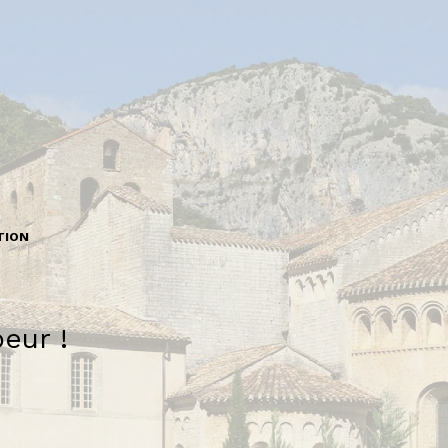
TION
eur !