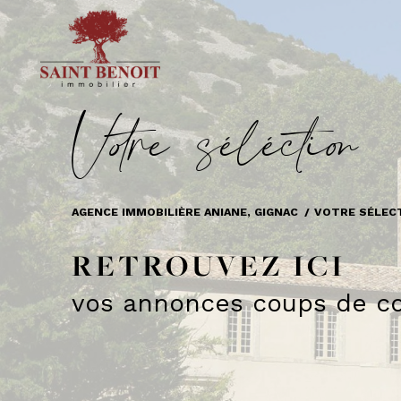
V
o
r
e
s
é
l
é
c
t
i
o
AGENCE IMMOBILIÈRE ANIANE, GIGNAC
VOTRE SÉLEC
RETROUVEZ ICI
vos annonces coups de co