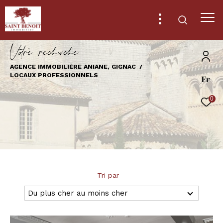
V
o
r
e
r
e
c
e
c
e
AGENCE IMMOBILIÈRE ANIANE, GIGNAC
LOCAUX PROFESSIONNELS
Fr
Effectuer une recherche
et trouver le bien qui correspond à vos
0
critères
Type
d'offre
Location immobilier professionnel
Type
Tri par
de
Type de bien
bien
Du plus cher au moins cher
Ville