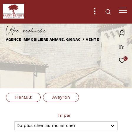
V
o
r
e
r
e
c
e
c
e
AGENCE IMMOBILIÈRE ANIANE, GIGNAC
VENTE
Fr
Effectuer une recherche
et trouver le bien qui correspond à vos
0
critères
Type
d'offre
Vente
Hérault
Aveyron
Type
de
Type de bien
bien
Tri par
Ville
Du plus cher au moins cher