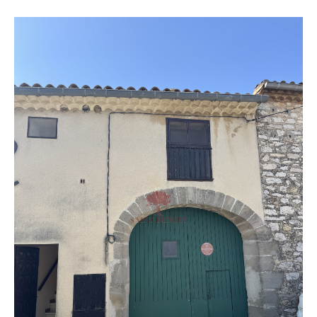
Budget
Budget
Surface
Surface
Pièces
Pièces
Référence
AFFINER LES CRITÈRES
TERRASSE
PARKING
PISCINE
FILTRER PAR