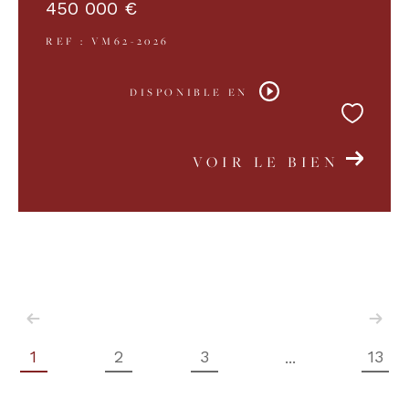
450 000 €
REF : VM62-2026
DISPONIBLE EN
VOIR LE BIEN
1
2
3
13
...