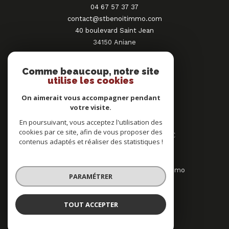
04 67 57 37 37
contact@stbenoitimmo.com
40 boulevard Saint Jean
34150
aniane
NOUS SUIVRE SUR
Comme beaucoup, notre site
utilise les cookies
On aimerait vous accompagner pendant
votre visite.
En poursuivant, vous acceptez l'utilisation des
cookies par ce site, afin de vous proposer des
SAINT BENOIT IMMOBILIER GIGNAC
contenus adaptés et réaliser des statistiques !
04 67 57 37 37
Avenue Pierre Mendès France Zone Cosmo
PARAMÉTRER
34150
gignac
NOUS SUIVRE SUR
TOUT ACCEPTER