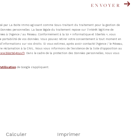
ENVOYER
atisé par La Boite Immo agissant comme Sous-traitant du traitement pour la gestion de
Données personnelles. La base légale du traitement repose sur l'intérêt légitime de
ées à l'Agence / au Réseau. Conformément à la loi « informatique et libertés », vous
t de portabilité de vos données. Vous pouvez retirer votre consentement à tout moment en
’informations sur vos droits. Si vous estimez, après avoir contacté l'Agence / le Réseau,
ne réclamation à la CNIL. Nous vous informons de l’existence de la liste d'opposition au
ww.bloctel.gouv.fr
. Dans le cadre de la protection des Données personnelles, nous vous
utilisation
de Google s'appliquent.
Calculer
Imprimer