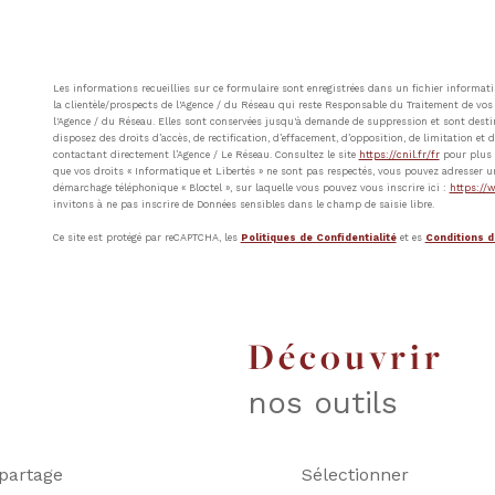
Les informations recueillies sur ce formulaire sont enregistrées dans un fichier inform
la clientèle/prospects de l'Agence / du Réseau qui reste Responsable du Traitement de vos 
l'Agence / du Réseau. Elles sont conservées jusqu'à demande de suppression et sont destin
disposez des droits d’accès, de rectification, d’effacement, d’opposition, de limitation e
contactant directement l’Agence / Le Réseau. Consultez le site
https://cnil.fr/fr
pour plus d
que vos droits « Informatique et Libertés » ne sont pas respectés, vous pouvez adresser u
démarchage téléphonique « Bloctel », sur laquelle vous pouvez vous inscrire ici :
https://w
invitons à ne pas inscrire de Données sensibles dans le champ de saisie libre.
Ce site est protégé par reCAPTCHA, les
Politiques de Confidentialité
et es
Conditions d'
découvrir
nos outils
partage
Sélectionner