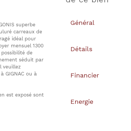
Général
NGONIS superbe
uluré carreaux de
ragé idéal pour
loyer mensuel 1300
Détails
possibilité de
inement séduit par
 veuillez
 à GIGNAC ou à
Financier
en est exposé sont
Energie