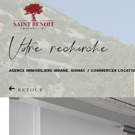
V
o
r
e
r
e
c
e
c
e
AGENCE IMMOBILIÈRE ANIANE, GIGNAC
COMMERCES LOCATI
RETOUR