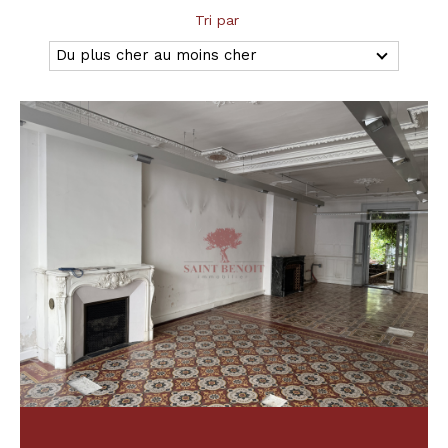
Tri par
Budget
Du plus cher au moins cher
Budget
Surface
Surface
Pièces
Pièces
Référence
AFFINER LES CRITÈRES
TERRASSE
PARKING
PISCINE
FILTRER PAR