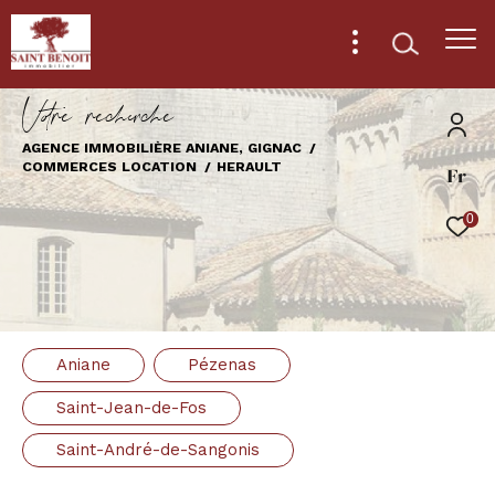
V
o
r
e
r
e
c
e
c
e
AGENCE IMMOBILIÈRE ANIANE, GIGNAC
COMMERCES LOCATION
HERAULT
Fr
Effectuer une recherche
et trouver le bien qui correspond à vos
0
critères
Type
d'offre
Location immobilier professionnel
Aniane
Pézenas
Type
de
Type de bien
Saint-Jean-de-Fos
bien
Saint-André-de-Sangonis
Ville