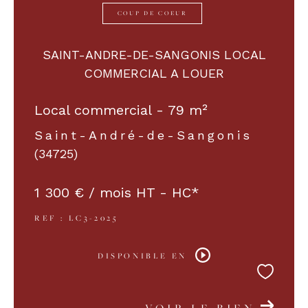
COUP DE COEUR
COUPS DE COEUR
EXCLUSIVITÉS
SAINT-ANDRE-DE-SANGONIS LOCAL
COMMERCIAL A LOUER
NOUVEAUTÉS
Local commercial - 79 m²
Saint-André-de-Sangonis
RECHERCHER
(34725)
1 300 € / mois
HT - HC*
REF : LC3-2025
DISPONIBLE EN