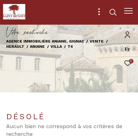
V
o
r
e
r
e
c
e
c
e
AGENCE IMMOBILIÈRE ANIANE, GIGNAC
VENTE
HERAULT
ANIANE
VILLA
T4
Fr
Effectuer une recherche
et trouver le bien qui correspond à vos
0
critères
Type
d'offre
Vente
Type
de
Type de bien
DÉSOLÉ
bien
Aucun bien ne correspond à vos critères de
Ville
recherche