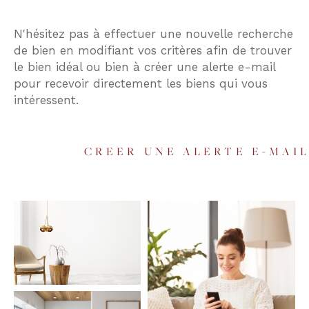
Budget
N'hésitez pas à effectuer une nouvelle recherche
Budget
de bien en modifiant vos critères afin de trouver
le bien idéal ou bien à créer une alerte e-mail
Surface
pour recevoir directement les biens qui vous
Surface
intéressent.
Pièces
Pièces
CREER UNE ALERTE E-MAI
Référence
AFFINER LES CRITÈRES
TERRASSE
PARKING
PISCINE
FILTRER PAR