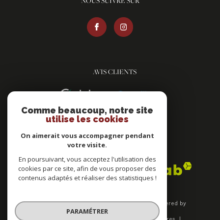
NOUS SUIVRE SUR
AVIS CLIENTS
Comme beaucoup, notre site
utilise les cookies
On aimerait vous accompagner pendant
votre visite.
ADHÉRENTS
En poursuivant, vous acceptez l'utilisation des
cookies par ce site, afin de vous proposer des
contenus adaptés et réaliser des statistiques !
© 2026 | Tous droits réservés | Traduction powered by
PARAMÉTRER
Google |
Plan du site
Mentions légales
Nos honoraires