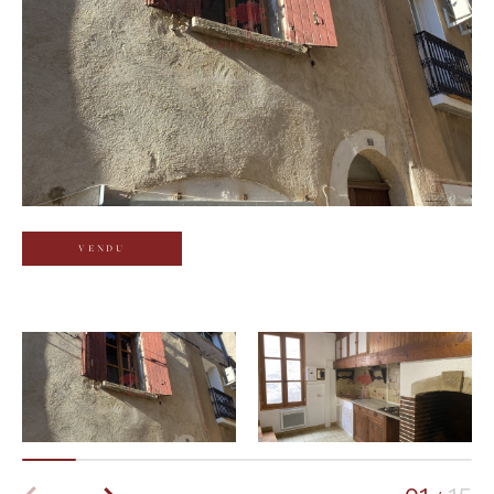
Budget
Budget
Surface
Surface
Pièces
Pièces
VENDU
Référence
AFFINER LES CRITÈRES
TERRASSE
PARKING
PISCINE
FILTRER PAR