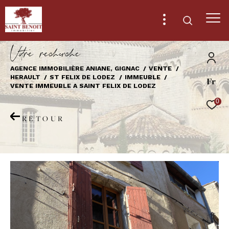
V
o
r
e
r
e
c
e
c
e
AGENCE IMMOBILIÈRE ANIANE, GIGNAC
VENTE
HERAULT
ST FELIX DE LODEZ
IMMEUBLE
Fr
Effectuer une recherche
VENTE IMMEUBLE A SAINT FELIX DE LODEZ
et trouver le bien qui correspond à vos
0
critères
RETOUR
Type
d'offre
Vente
Type
de
Type de bien
bien
Ville