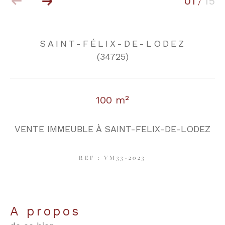
01
15
/
COUPS DE COEUR
EXCLUSIVITÉS
SAINT-FÉLIX-DE-LODEZ
(34725)
NOUVEAUTÉS
100 m²
RECHERCHER
VENTE IMMEUBLE À SAINT-FELIX-DE-LODEZ
REF : VM33-2023
a propos