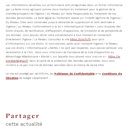
Les informations recueillies sur ce formulaire sont enregistrées dans un fichier informatisé
par La Boite Immo agissant comme Sous-traitant du traitement pour la gestion de la
clientèle/prospects de l'Agence / du Réseau qui reste Responsable du Traitement de vos
Données personnelles. La base légale du traitement repose sur l'intérêt légitime de l'Agence /
du Réseau. Elles sont conservées jusqu'à demande de suppression et sont destinées à
l'Agence / au Réseau. Conformément à la loi « informatique et libertés », vous disposez des
droits d’accès, de rectification, d’effacement, d’opposition, de limitation et de portabilité de
vos données. Vous pouvez retirer votre consentement à tout moment en contactant
directement l’Agence / Le Réseau. Consultez le site
https://cnil.fr/fr
pour plus
d’informations sur vos droits. Si vous estimez, après avoir contacté l'Agence / le Réseau,
que vos droits « Informatique et Libertés » ne sont pas respectés, vous pouvez adresser une
réclamation à la CNIL. Nous vous informons de l’existence de la liste d'opposition au
démarchage téléphonique « Bloctel », sur laquelle vous pouvez vous inscrire ici :
https://w
ww.bloctel.gouv.fr
. Dans le cadre de la protection des Données personnelles, nous vous
invitons à ne pas inscrire de Données sensibles dans le champ de saisie libre.
Ce site est protégé par reCAPTCHA, les
Politiques de Confidentialité
et es
Conditions d'u
tilisation
de Google s'appliquent.
partager
cette actualité