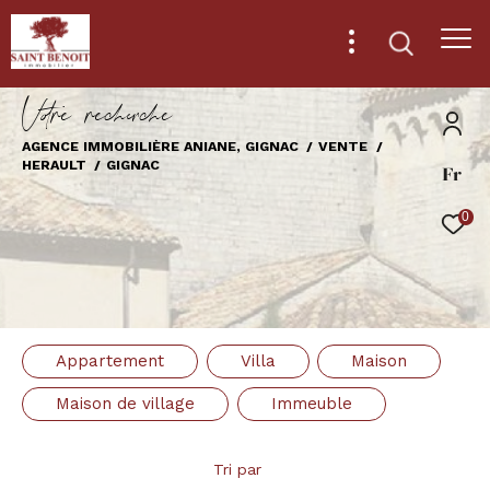
V
o
r
e
r
e
c
e
c
e
AGENCE IMMOBILIÈRE ANIANE, GIGNAC
VENTE
HERAULT
GIGNAC
Fr
Effectuer une recherche
et trouver le bien qui correspond à vos
0
critères
Type
d'offre
Vente
Appartement
Villa
Maison
Type
de
Type de bien
Maison de village
Immeuble
bien
Ville
Tri par