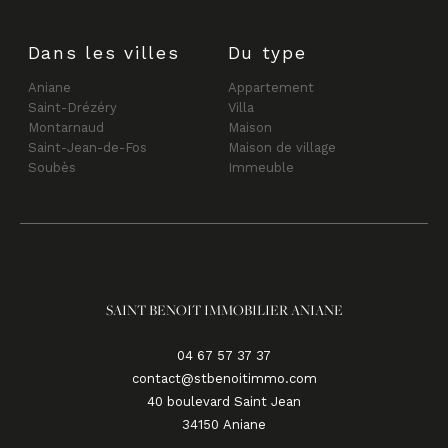
Dans les villes
Du type
Aniane
Appartement
Saint-Drézéry
Villa
Montarnaud
Maison
Saint-Jean-de-Fos
Maison de village
Soubès
Immeuble
SAINT BENOIT IMMOBILIER ANIANE
04 67 57 37 37
contact@stbenoitimmo.com
40 boulevard Saint Jean
34150
aniane