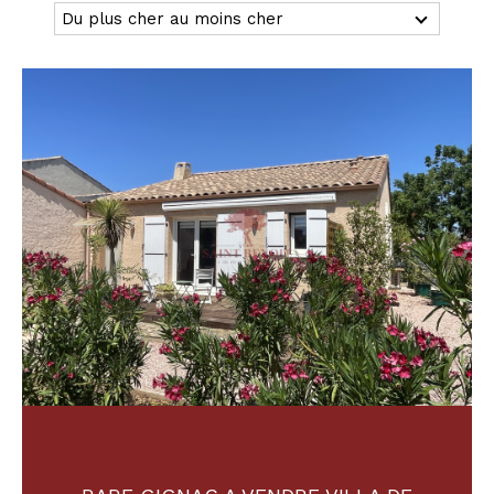
Du plus cher au moins cher
Budget
Budget
Surface
Surface
Pièces
Pièces
Référence
AFFINER LES CRITÈRES
TERRASSE
PARKING
PISCINE
FILTRER PAR