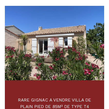
Budget
Budget
Surface
Surface
Pièces
Pièces
Référence
AFFINER LES CRITÈRES
TERRASSE
PARKING
PISCINE
RARE GIGNAC A VENDRE VILLA DE
FILTRER PAR
PLAIN PIED DE 85M² DE TYPE T4