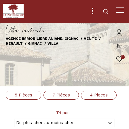
V
o
r
e
r
e
c
e
c
e
AGENCE IMMOBILIÈRE ANIANE, GIGNAC
VENTE
HERAULT
GIGNAC
VILLA
Fr
Effectuer une recherche
et trouver le bien qui correspond à vos
0
critères
Type
d'offre
Vente
5 Pièces
7 Pièces
4 Pièces
Type
de
Type de bien
bien
Tri par
Ville
Du plus cher au moins cher