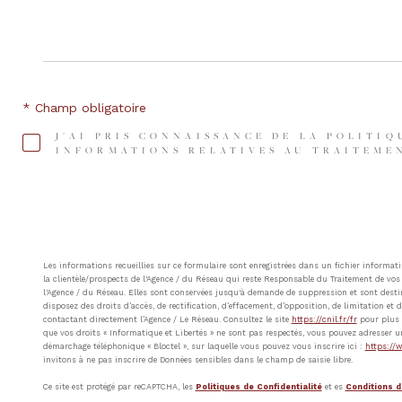
* Champ obligatoire
J'AI PRIS CONNAISSANCE DE LA POLITIQ
INFORMATIONS RELATIVES AU TRAITEMEN
Les informations recueillies sur ce formulaire sont enregistrées dans un fichier inform
la clientèle/prospects de l'Agence / du Réseau qui reste Responsable du Traitement de vos 
l'Agence / du Réseau. Elles sont conservées jusqu'à demande de suppression et sont destin
disposez des droits d’accès, de rectification, d’effacement, d’opposition, de limitation e
contactant directement l’Agence / Le Réseau. Consultez le site
https://cnil.fr/fr
pour plus d
que vos droits « Informatique et Libertés » ne sont pas respectés, vous pouvez adresser u
démarchage téléphonique « Bloctel », sur laquelle vous pouvez vous inscrire ici :
https://w
invitons à ne pas inscrire de Données sensibles dans le champ de saisie libre.
Ce site est protégé par reCAPTCHA, les
Politiques de Confidentialité
et es
Conditions d'