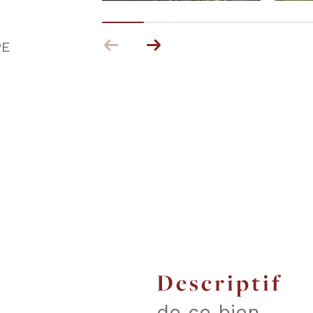
PE
descriptif
de ce bien