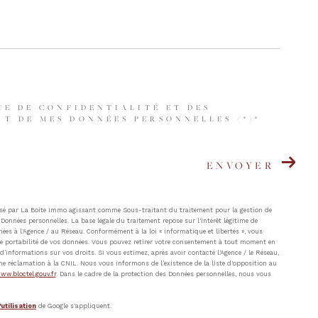
UE DE CONFIDENTIALITÉ ET DES
T DE MES DONNÉES PERSONNELLES (*)*
ENVOYER
atisé par La Boite Immo agissant comme Sous-traitant du traitement pour la gestion de
Données personnelles. La base légale du traitement repose sur l'intérêt légitime de
ées à l'Agence / au Réseau. Conformément à la loi « informatique et libertés », vous
t de portabilité de vos données. Vous pouvez retirer votre consentement à tout moment en
’informations sur vos droits. Si vous estimez, après avoir contacté l'Agence / le Réseau,
ne réclamation à la CNIL. Nous vous informons de l’existence de la liste d'opposition au
ww.bloctel.gouv.fr
. Dans le cadre de la protection des Données personnelles, nous vous
utilisation
de Google s'appliquent.