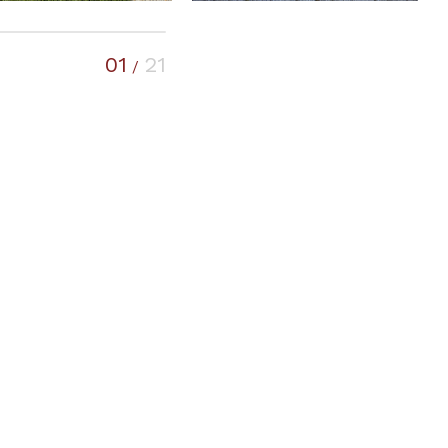
01
21
/