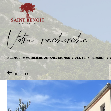
V
o
r
e
r
e
c
e
c
e
AGENCE IMMOBILIÈRE ANIANE, GIGNAC
VENTE
HERAULT
RETOUR