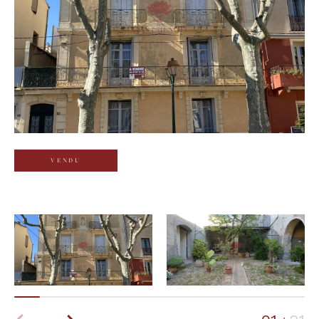
Budget
Budget
Surface
Surface
Pièces
Pièces
VENDU
Référence
AFFINER LES CRITÈRES
TERRASSE
PARKING
PISCINE
FILTRER PAR