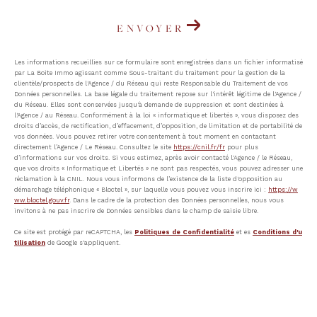
ENVOYER
Les informations recueillies sur ce formulaire sont enregistrées dans un fichier informatisé
par La Boite Immo agissant comme Sous-traitant du traitement pour la gestion de la
clientèle/prospects de l'Agence / du Réseau qui reste Responsable du Traitement de vos
Données personnelles. La base légale du traitement repose sur l'intérêt légitime de l'Agence /
du Réseau. Elles sont conservées jusqu'à demande de suppression et sont destinées à
l'Agence / au Réseau. Conformément à la loi « informatique et libertés », vous disposez des
droits d’accès, de rectification, d’effacement, d’opposition, de limitation et de portabilité de
vos données. Vous pouvez retirer votre consentement à tout moment en contactant
directement l’Agence / Le Réseau. Consultez le site
https://cnil.fr/fr
pour plus
d’informations sur vos droits. Si vous estimez, après avoir contacté l'Agence / le Réseau,
que vos droits « Informatique et Libertés » ne sont pas respectés, vous pouvez adresser une
réclamation à la CNIL. Nous vous informons de l’existence de la liste d'opposition au
démarchage téléphonique « Bloctel », sur laquelle vous pouvez vous inscrire ici :
https://w
ww.bloctel.gouv.fr
. Dans le cadre de la protection des Données personnelles, nous vous
invitons à ne pas inscrire de Données sensibles dans le champ de saisie libre.
Ce site est protégé par reCAPTCHA, les
Politiques de Confidentialité
et es
Conditions d'u
tilisation
de Google s'appliquent.