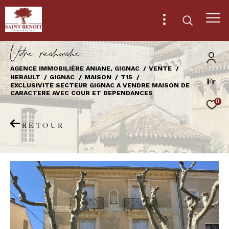
V
o
r
e
r
e
c
e
c
e
AGENCE IMMOBILIÈRE ANIANE, GIGNAC
VENTE
HERAULT
GIGNAC
MAISON
T15
Fr
Effectuer une recherche
EXCLUSIVITE SECTEUR GIGNAC A VENDRE MAISON DE
CARACTERE AVEC COUR ET DEPENDANCES
et trouver le bien qui correspond à vos
0
critères
RETOUR
Type
d'offre
Vente
Type
de
Type de bien
bien
Ville