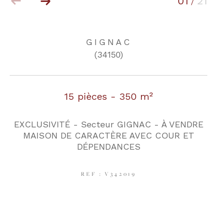
01
21
/
COUPS DE COEUR
EXCLUSIVITÉS
GIGNAC
(34150)
NOUVEAUTÉS
15 pièces - 350 m²
RECHERCHER
EXCLUSIVITÉ - Secteur GIGNAC - À VENDRE
MAISON DE CARACTÈRE AVEC COUR ET
DÉPENDANCES
REF : V342019