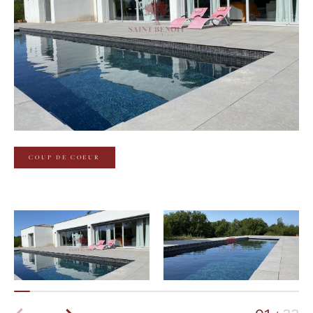
Budget
Budget
Surface
Surface
Pièces
Pièces
COUP DE COEUR
Référence
AFFINER LES CRITÈRES
TERRASSE
PARKING
PISCINE
FILTRER PAR