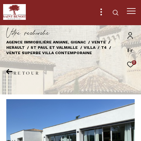
V
o
r
e
r
e
c
e
c
e
AGENCE IMMOBILIÈRE ANIANE, GIGNAC
VENTE
HERAULT
ST PAUL ET VALMALLE
VILLA
T4
Fr
Effectuer une recherche
VENTE SUPERBE VILLA CONTEMPORAINE
et trouver le bien qui correspond à vos
0
critères
RETOUR
Type
d'offre
Vente
Type
de
Type de bien
bien
Ville