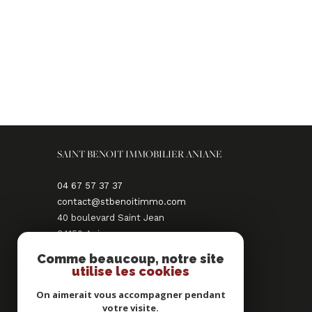
SAINT BENOIT IMMOBILIER ANIANE
04 67 57 37 37
contact@stbenoitimmo.com
40 boulevard Saint Jean
34150
aniane
Comme beaucoup, notre site
NOUS SUIVRE SUR
utilise les cookies
On aimerait vous accompagner pendant
votre visite.