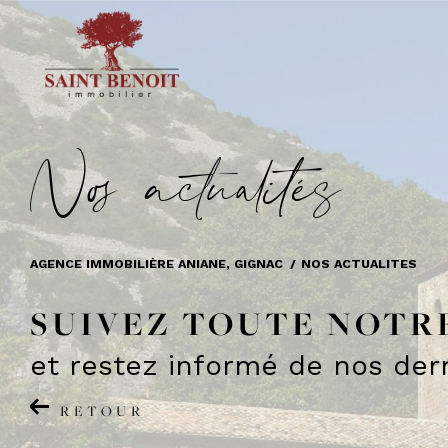
N
o
a
c
t
u
a
i
é
s
AGENCE IMMOBILIÈRE ANIANE, GIGNAC
NOS ACTUALITES
SUIVEZ TOUTE NOTR
et restez informé de nos dern
RETOUR