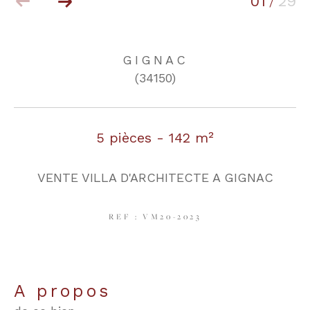
01
29
/
COUPS DE COEUR
EXCLUSIVITÉS
GIGNAC
(34150)
NOUVEAUTÉS
5 pièces - 142 m²
RECHERCHER
VENTE VILLA D'ARCHITECTE A GIGNAC
REF : VM20-2023
a propos