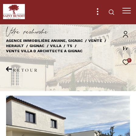
V
o
r
e
r
e
c
e
c
e
AGENCE IMMOBILIÈRE ANIANE, GIGNAC
VENTE
HERAULT
GIGNAC
VILLA
T5
Fr
Effectuer une recherche
VENTE VILLA D ARCHITECTE A GIGNAC
et trouver le bien qui correspond à vos
0
critères
RETOUR
Type
d'offre
Vente
Type
de
Type de bien
bien
Ville