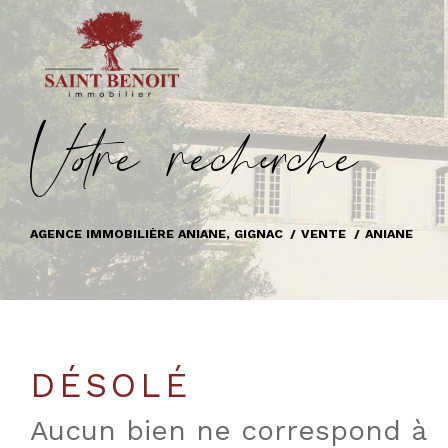
V
o
r
e
r
e
c
e
c
e
AGENCE IMMOBILIÈRE ANIANE, GIGNAC
VENTE
ANIANE
DÉSOLÉ
Aucun bien ne correspond à