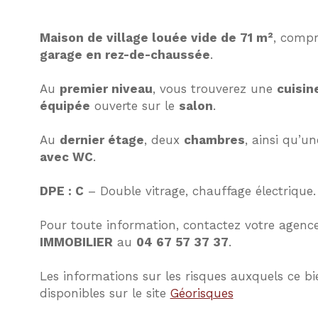
Maison de village louée vide de 71 m²
, comp
garage en rez-de-chaussée
.
Au
premier niveau
, vous trouverez une
cuisin
équipée
ouverte sur le
salon
.
Au
dernier étage
, deux
chambres
, ainsi qu’u
avec WC
.
DPE : C
– Double vitrage, chauffage électrique.
Pour toute information, contactez votre agenc
IMMOBILIER
au
04 67 57 37 37
.
Les informations sur les risques auxquels ce bi
disponibles sur le site
Géorisques