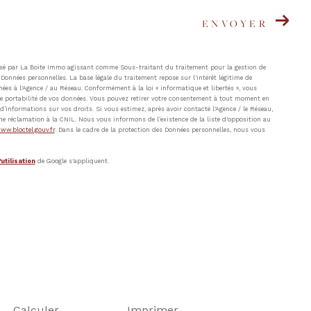
ENVOYER
atisé par La Boite Immo agissant comme Sous-traitant du traitement pour la gestion de
Données personnelles. La base légale du traitement repose sur l'intérêt légitime de
ées à l'Agence / au Réseau. Conformément à la loi « informatique et libertés », vous
t de portabilité de vos données. Vous pouvez retirer votre consentement à tout moment en
’informations sur vos droits. Si vous estimez, après avoir contacté l'Agence / le Réseau,
ne réclamation à la CNIL. Nous vous informons de l’existence de la liste d'opposition au
ww.bloctel.gouv.fr
. Dans le cadre de la protection des Données personnelles, nous vous
utilisation
de Google s'appliquent.
Calculer
Imprimer