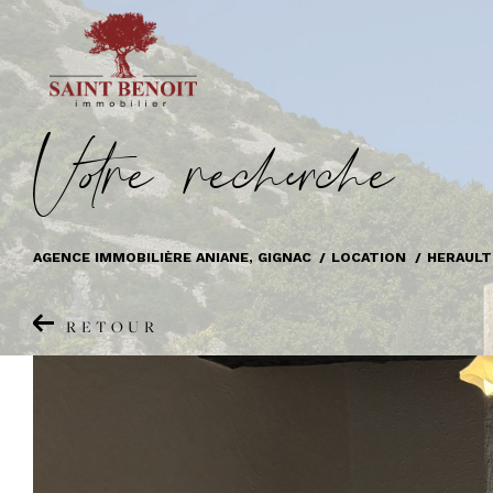
V
o
r
e
r
e
c
e
c
e
AGENCE IMMOBILIÈRE ANIANE, GIGNAC
LOCATION
HERAULT
RETOUR