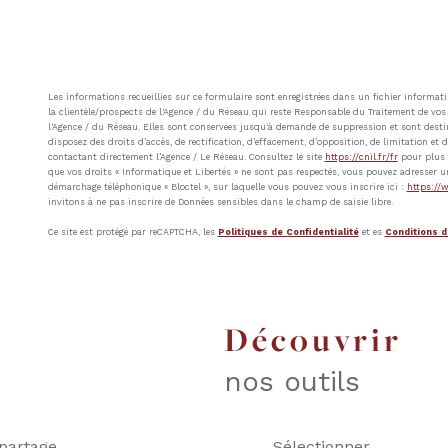
Les informations recueillies sur ce formulaire sont enregistrées dans un fichier inform
la clientèle/prospects de l'Agence / du Réseau qui reste Responsable du Traitement de vos 
l'Agence / du Réseau. Elles sont conservées jusqu'à demande de suppression et sont destin
disposez des droits d’accès, de rectification, d’effacement, d’opposition, de limitation e
contactant directement l’Agence / Le Réseau. Consultez le site
https://cnil.fr/fr
pour plus d
que vos droits « Informatique et Libertés » ne sont pas respectés, vous pouvez adresser u
démarchage téléphonique « Bloctel », sur laquelle vous pouvez vous inscrire ici :
https://w
invitons à ne pas inscrire de Données sensibles dans le champ de saisie libre.
Ce site est protégé par reCAPTCHA, les
Politiques de Confidentialité
et es
Conditions d'
découvrir
nos outils
partage
Sélectionner