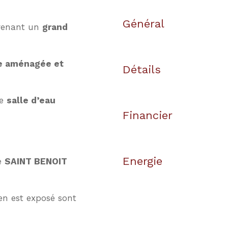
Général
renant un
grand
e aménagée et
Détails
ne
salle d’eau
Financier
Energie
e
SAINT BENOIT
en est exposé sont