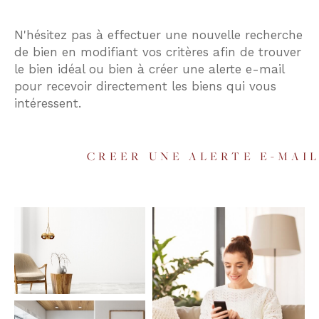
Budget
N'hésitez pas à effectuer une nouvelle recherche
Budget
de bien en modifiant vos critères afin de trouver
le bien idéal ou bien à créer une alerte e-mail
Surface
pour recevoir directement les biens qui vous
Surface
intéressent.
Pièces
Pièces
CREER UNE ALERTE E-MAI
Référence
AFFINER LES CRITÈRES
TERRASSE
PARKING
PISCINE
FILTRER PAR