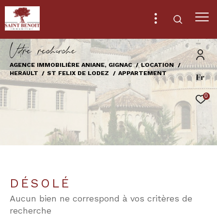
V
o
r
e
r
e
c
e
c
e
AGENCE IMMOBILIÈRE ANIANE, GIGNAC
LOCATION
HERAULT
ST FELIX DE LODEZ
APPARTEMENT
Fr
Effectuer une recherche
et trouver le bien qui correspond à vos
0
critères
Type
d'offre
Location
Type
de
Type de bien
DÉSOLÉ
bien
Aucun bien ne correspond à vos critères de
Ville
recherche