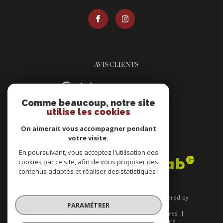
AVIS CLIENTS
Comme beaucoup, notre site
utilise les cookies
On aimerait vous accompagner pendant
votre visite.
ADHÉRENTS
En poursuivant, vous acceptez l'utilisation des
cookies par ce site, afin de vous proposer des
contenus adaptés et réaliser des statistiques !
© 2026 | Tous droits réservés | Traduction powered by
PARAMÉTRER
Google |
Plan du site
Mentions légales
Nos honoraires
Admin
Nos liens
Politique de confidentialité