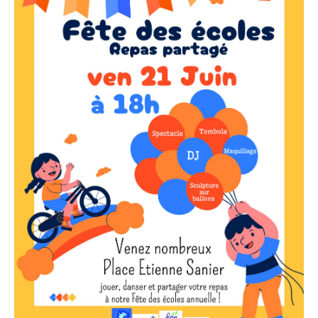
Budget
Budget
Surface
Surface
Pièces
Pièces
Référence
AFFINER LES CRITÈRES
TERRASSE
PARKING
PISCINE
FILTRER PAR