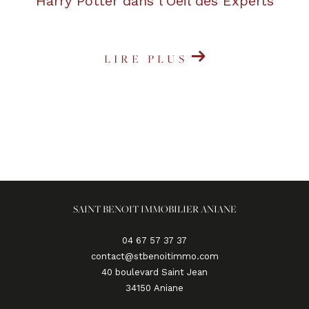
Harry Potter dans l'Oeil des Experts
LIRE PLUS
SAINT BENOIT IMMOBILIER ANIANE
04 67 57 37 37
contact@stbenoitimmo.com
40 boulevard Saint Jean
34150
aniane