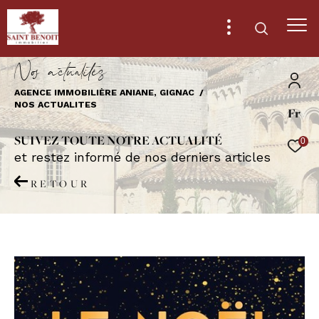
N
o
a
c
t
u
a
i
é
s
AGENCE IMMOBILIÈRE ANIANE, GIGNAC
NOS ACTUALITES
Fr
Effectuer une recherche
et trouver le bien qui correspond à vos
SUIVEZ TOUTE NOTRE ACTUALITÉ
0
critères
et restez informé de nos derniers articles
RETOUR
Type
d'offre
Vente
Type
de
Type de bien
bien
Ville