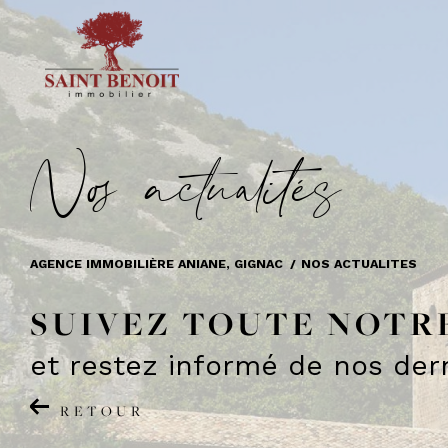
N
o
a
c
t
u
a
i
é
s
AGENCE IMMOBILIÈRE ANIANE, GIGNAC
NOS ACTUALITES
SUIVEZ TOUTE NOTR
et restez informé de nos dern
RETOUR