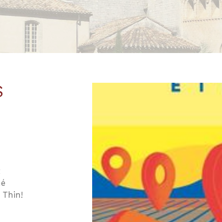
S
t
né
 Thin!