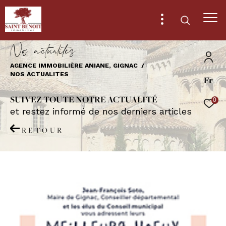
N
o
a
c
t
u
a
i
é
s
AGENCE IMMOBILIÈRE ANIANE, GIGNAC
NOS ACTUALITES
Fr
Effectuer une recherche
et trouver le bien qui correspond à vos
SUIVEZ TOUTE NOTRE ACTUALITÉ
0
critères
et restez informé de nos derniers articles
RETOUR
Type
d'offre
Vente
Type
de
Type de bien
bien
Ville