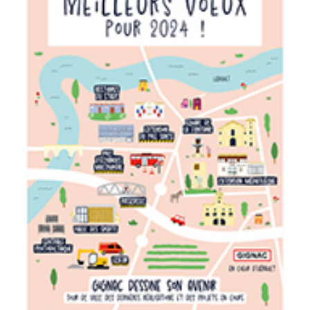
Budget
Budget
Surface
Surface
Pièces
Pièces
Référence
AFFINER LES CRITÈRES
TERRASSE
PARKING
PISCINE
FILTRER PAR