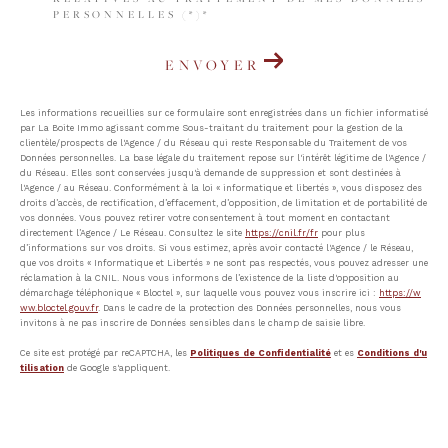
PERSONNELLES (*)*
ENVOYER
Les informations recueillies sur ce formulaire sont enregistrées dans un fichier informatisé
par La Boite Immo agissant comme Sous-traitant du traitement pour la gestion de la
clientèle/prospects de l'Agence / du Réseau qui reste Responsable du Traitement de vos
Données personnelles. La base légale du traitement repose sur l'intérêt légitime de l'Agence /
du Réseau. Elles sont conservées jusqu'à demande de suppression et sont destinées à
l'Agence / au Réseau. Conformément à la loi « informatique et libertés », vous disposez des
droits d’accès, de rectification, d’effacement, d’opposition, de limitation et de portabilité de
vos données. Vous pouvez retirer votre consentement à tout moment en contactant
directement l’Agence / Le Réseau. Consultez le site
https://cnil.fr/fr
pour plus
d’informations sur vos droits. Si vous estimez, après avoir contacté l'Agence / le Réseau,
que vos droits « Informatique et Libertés » ne sont pas respectés, vous pouvez adresser une
réclamation à la CNIL. Nous vous informons de l’existence de la liste d'opposition au
démarchage téléphonique « Bloctel », sur laquelle vous pouvez vous inscrire ici :
https://w
ww.bloctel.gouv.fr
. Dans le cadre de la protection des Données personnelles, nous vous
invitons à ne pas inscrire de Données sensibles dans le champ de saisie libre.
Ce site est protégé par reCAPTCHA, les
Politiques de Confidentialité
et es
Conditions d'u
tilisation
de Google s'appliquent.