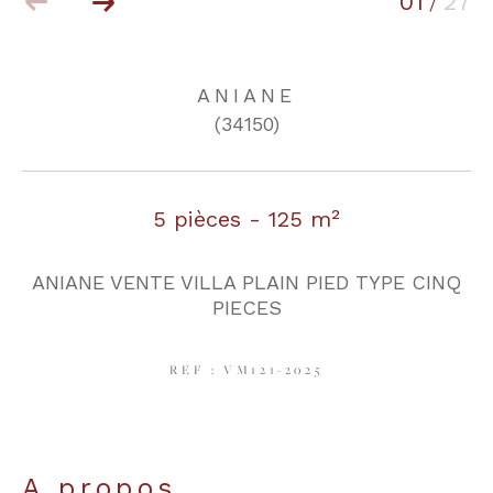
01
27
/
COUPS DE COEUR
EXCLUSIVITÉS
ANIANE
(34150)
NOUVEAUTÉS
5 pièces - 125 m²
RECHERCHER
ANIANE VENTE VILLA PLAIN PIED TYPE CINQ
PIECES
REF : VM121-2025
a propos