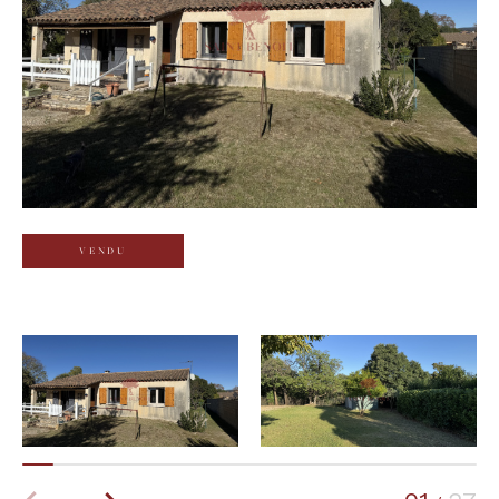
Budget
Budget
Surface
Surface
Pièces
Pièces
VENDU
Référence
AFFINER LES CRITÈRES
TERRASSE
PARKING
PISCINE
FILTRER PAR