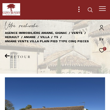
V
o
r
e
r
e
c
e
c
e
AGENCE IMMOBILIÈRE ANIANE, GIGNAC
VENTE
HERAULT
ANIANE
VILLA
T5
Fr
Effectuer une recherche
ANIANE VENTE VILLA PLAIN PIED TYPE CINQ PIECES
et trouver le bien qui correspond à vos
0
critères
RETOUR
Type
d'offre
Vente
Type
de
Type de bien
bien
Ville