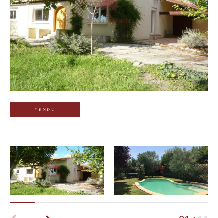
Budget
Budget
Surface
Surface
Pièces
Pièces
VENDU
Référence
AFFINER LES CRITÈRES
TERRASSE
PARKING
PISCINE
FILTRER PAR