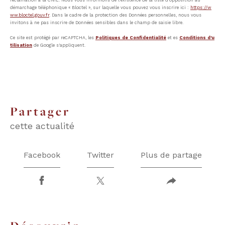
démarchage téléphonique « Bloctel », sur laquelle vous pouvez vous inscrire ici :
https://w
ww.bloctel.gouv.fr
. Dans le cadre de la protection des Données personnelles, nous vous
invitons à ne pas inscrire de Données sensibles dans le champ de saisie libre.
Ce site est protégé par reCAPTCHA, les
Politiques de Confidentialité
et es
Conditions d'u
tilisation
de Google s'appliquent.
partager
cette actualité
Facebook
Twitter
Plus de partage