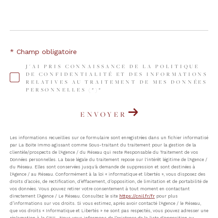
* Champ obligatoire
J'AI PRIS CONNAISSANCE DE LA POLITIQUE
DE CONFIDENTIALITÉ ET DES INFORMATIONS
RELATIVES AU TRAITEMENT DE MES DONNÉES
PERSONNELLES (*)*
ENVOYER
Les informations recueillies sur ce formulaire sont enregistrées dans un fichier informatisé
par La Boite Immo agissant comme Sous-traitant du traitement pour la gestion de la
clientèle/prospects de l'Agence / du Réseau qui reste Responsable du Traitement de vos
Données personnelles. La base légale du traitement repose sur l'intérêt légitime de l'Agence /
du Réseau. Elles sont conservées jusqu'à demande de suppression et sont destinées à
l'Agence / au Réseau. Conformément à la loi « informatique et libertés », vous disposez des
droits d’accès, de rectification, d’effacement, d’opposition, de limitation et de portabilité de
vos données. Vous pouvez retirer votre consentement à tout moment en contactant
directement l’Agence / Le Réseau. Consultez le site
https://cnil.fr/fr
pour plus
d’informations sur vos droits. Si vous estimez, après avoir contacté l'Agence / le Réseau,
que vos droits « Informatique et Libertés » ne sont pas respectés, vous pouvez adresser une
réclamation à la CNIL. Nous vous informons de l’existence de la liste d'opposition au