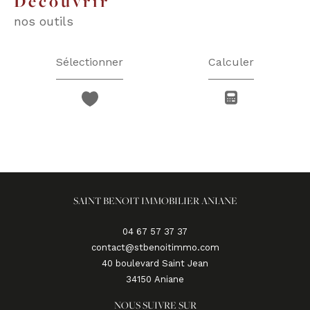
découvrir
nos outils
Sélectionner
Calculer
SAINT BENOIT IMMOBILIER ANIANE
04 67 57 37 37
contact@stbenoitimmo.com
40 boulevard Saint Jean
34150
aniane
NOUS SUIVRE SUR