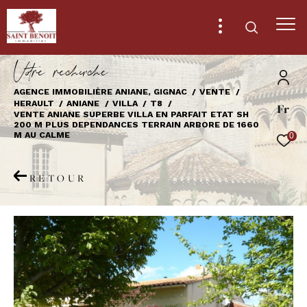
V
o
r
e
r
e
c
e
c
e
AGENCE IMMOBILIÈRE ANIANE, GIGNAC
VENTE
HERAULT
ANIANE
VILLA
T8
Fr
Effectuer une recherche
VENTE ANIANE SUPERBE VILLA EN PARFAIT ETAT SH
200 M PLUS DEPENDANCES TERRAIN ARBORE DE 1660
et trouver le bien qui correspond à vos
M AU CALME
0
critères
RETOUR
Type
d'offre
Vente
Type
de
Type de bien
bien
Ville