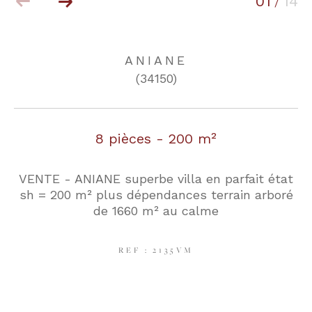
01
14
/
COUPS DE COEUR
EXCLUSIVITÉS
ANIANE
(34150)
NOUVEAUTÉS
8 pièces - 200 m²
RECHERCHER
VENTE - ANIANE superbe villa en parfait état
sh = 200 m² plus dépendances terrain arboré
de 1660 m² au calme
REF : 2135VM