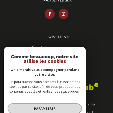
NOUS SUIVRE SUR
AVIS CLIENTS
Comme beaucoup, notre site
utilise les cookies
On aimerait vous accompagner pendant
votre visite.
ADHÉRENTS
En poursuivant, vous acceptez l'utilisation des
cookies par ce site, afin de vous proposer des
contenus adaptés et réaliser des statistiques !
© 2026 | Tous droits réservés | Traduction powered by
PARAMÉTRER
Google |
Plan du site
Mentions légales
Nos honoraires