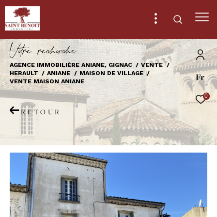
V
o
r
e
r
e
c
e
c
e
AGENCE IMMOBILIÈRE ANIANE, GIGNAC
VENTE
HERAULT
ANIANE
MAISON DE VILLAGE
Fr
Effectuer une recherche
VENTE MAISON ANIANE
et trouver le bien qui correspond à vos
0
critères
RETOUR
Type
d'offre
Vente
Type
de
Type de bien
bien
Ville