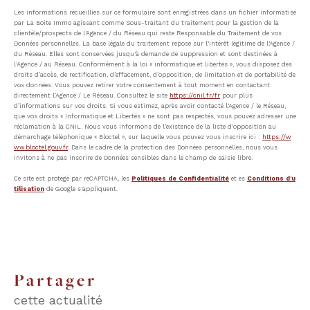
Les informations recueillies sur ce formulaire sont enregistrées dans un fichier informatisé
par La Boite Immo agissant comme Sous-traitant du traitement pour la gestion de la
clientèle/prospects de l'Agence / du Réseau qui reste Responsable du Traitement de vos
Données personnelles. La base légale du traitement repose sur l'intérêt légitime de l'Agence /
du Réseau. Elles sont conservées jusqu'à demande de suppression et sont destinées à
l'Agence / au Réseau. Conformément à la loi « informatique et libertés », vous disposez des
droits d’accès, de rectification, d’effacement, d’opposition, de limitation et de portabilité de
vos données. Vous pouvez retirer votre consentement à tout moment en contactant
directement l’Agence / Le Réseau. Consultez le site
https://cnil.fr/fr
pour plus
d’informations sur vos droits. Si vous estimez, après avoir contacté l'Agence / le Réseau,
que vos droits « Informatique et Libertés » ne sont pas respectés, vous pouvez adresser une
réclamation à la CNIL. Nous vous informons de l’existence de la liste d'opposition au
démarchage téléphonique « Bloctel », sur laquelle vous pouvez vous inscrire ici :
https://w
ww.bloctel.gouv.fr
. Dans le cadre de la protection des Données personnelles, nous vous
invitons à ne pas inscrire de Données sensibles dans le champ de saisie libre.
Ce site est protégé par reCAPTCHA, les
Politiques de Confidentialité
et es
Conditions d'u
tilisation
de Google s'appliquent.
partager
cette actualité