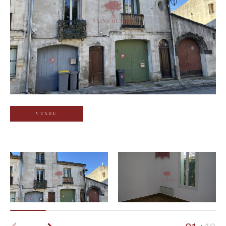
Budget
Budget
Surface
Surface
Pièces
Pièces
VENDU
Référence
AFFINER LES CRITÈRES
TERRASSE
PARKING
PISCINE
FILTRER PAR