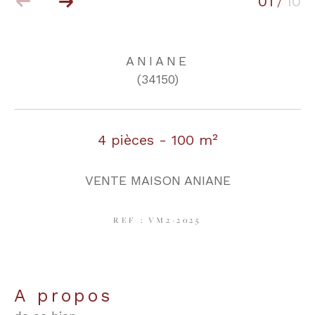
01
10
/
COUPS DE COEUR
EXCLUSIVITÉS
ANIANE
(34150)
NOUVEAUTÉS
4 pièces - 100 m²
RECHERCHER
VENTE MAISON ANIANE
REF : VM2-2025
a propos