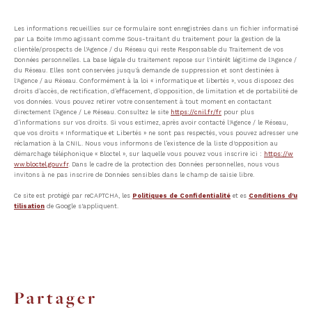
Les informations recueillies sur ce formulaire sont enregistrées dans un fichier informatisé
par La Boite Immo agissant comme Sous-traitant du traitement pour la gestion de la
clientèle/prospects de l'Agence / du Réseau qui reste Responsable du Traitement de vos
Données personnelles. La base légale du traitement repose sur l'intérêt légitime de l'Agence /
du Réseau. Elles sont conservées jusqu'à demande de suppression et sont destinées à
l'Agence / au Réseau. Conformément à la loi « informatique et libertés », vous disposez des
droits d’accès, de rectification, d’effacement, d’opposition, de limitation et de portabilité de
vos données. Vous pouvez retirer votre consentement à tout moment en contactant
directement l’Agence / Le Réseau. Consultez le site
https://cnil.fr/fr
pour plus
d’informations sur vos droits. Si vous estimez, après avoir contacté l'Agence / le Réseau,
que vos droits « Informatique et Libertés » ne sont pas respectés, vous pouvez adresser une
réclamation à la CNIL. Nous vous informons de l’existence de la liste d'opposition au
démarchage téléphonique « Bloctel », sur laquelle vous pouvez vous inscrire ici :
https://w
ww.bloctel.gouv.fr
. Dans le cadre de la protection des Données personnelles, nous vous
invitons à ne pas inscrire de Données sensibles dans le champ de saisie libre.
Ce site est protégé par reCAPTCHA, les
Politiques de Confidentialité
et es
Conditions d'u
tilisation
de Google s'appliquent.
partager