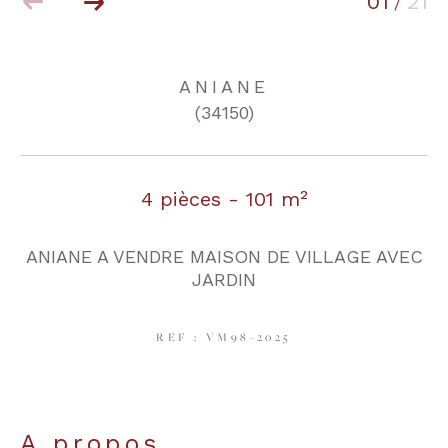
01
21
/
COUPS DE COEUR
EXCLUSIVITÉS
ANIANE
(34150)
NOUVEAUTÉS
4 pièces - 101 m²
RECHERCHER
ANIANE A VENDRE MAISON DE VILLAGE AVEC
JARDIN
REF : VM98-2025
a propos