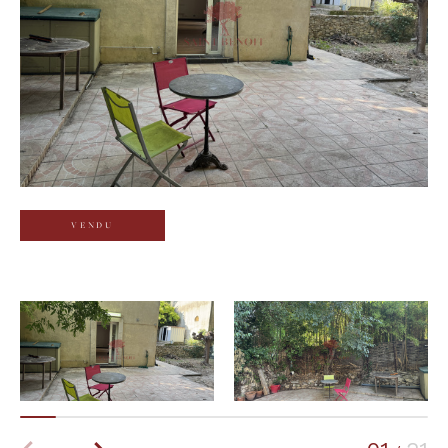
Budget
Budget
Surface
Surface
Pièces
Pièces
VENDU
Référence
AFFINER LES CRITÈRES
TERRASSE
PARKING
PISCINE
FILTRER PAR