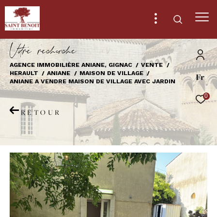
V
o
r
e
r
e
c
e
c
e
AGENCE IMMOBILIÈRE ANIANE, GIGNAC
VENTE
HERAULT
ANIANE
MAISON DE VILLAGE
Fr
Effectuer une recherche
ANIANE A VENDRE MAISON DE VILLAGE AVEC JARDIN
et trouver le bien qui correspond à vos
0
critères
RETOUR
Type
d'offre
Vente
Type
de
Type de bien
bien
Ville