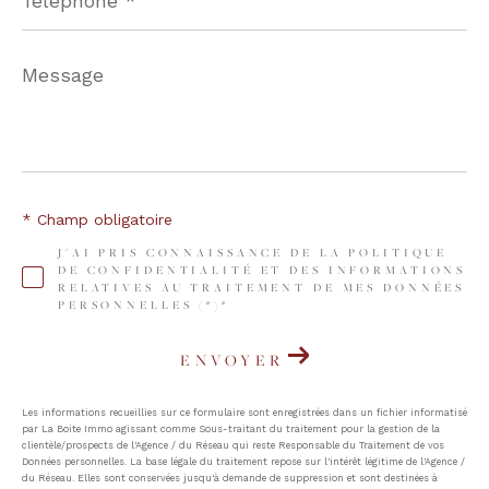
Message
*
* Champ obligatoire
J'AI PRIS CONNAISSANCE DE LA POLITIQUE
DE CONFIDENTIALITÉ ET DES INFORMATIONS
RELATIVES AU TRAITEMENT DE MES DONNÉES
PERSONNELLES (*)*
ENVOYER
Les informations recueillies sur ce formulaire sont enregistrées dans un fichier informatisé
par La Boite Immo agissant comme Sous-traitant du traitement pour la gestion de la
clientèle/prospects de l'Agence / du Réseau qui reste Responsable du Traitement de vos
Données personnelles. La base légale du traitement repose sur l'intérêt légitime de l'Agence /
du Réseau. Elles sont conservées jusqu'à demande de suppression et sont destinées à