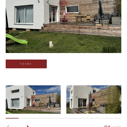
Budget
Budget
Surface
Surface
Pièces
Pièces
VENDU
Référence
AFFINER LES CRITÈRES
TERRASSE
PARKING
PISCINE
FILTRER PAR