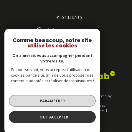
AVIS CLIENTS
Comme beaucoup, notre site
utilise les cookies
On aimerait vous accompagner pendant
votre visite.
ADHÉRENTS
En poursuivant, vous acceptez l'utilisation des
cookies par ce site, afin de vous proposer des
contenus adaptés et réaliser des statistiques !
© 2026 | Tous droits réservés | Traduction powered by
PARAMÉTRER
Google |
Plan du site
Mentions légales
Nos honoraires
Admin
Nos liens
Politique de confidentialité
Politique RGPD
Cookies
TOUT ACCEPTER