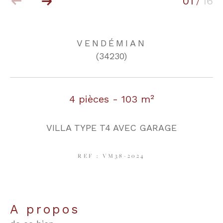
01
16
/
COUPS DE COEUR
EXCLUSIVITÉS
VENDÉMIAN
(34230)
NOUVEAUTÉS
4 pièces - 103 m²
RECHERCHER
VILLA TYPE T4 AVEC GARAGE
REF : VM38-2024
a propos