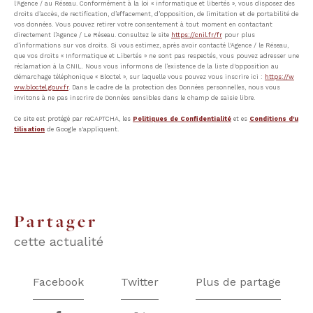
l'Agence / au Réseau. Conformément à la loi « informatique et libertés », vous disposez des
droits d’accès, de rectification, d’effacement, d’opposition, de limitation et de portabilité de
vos données. Vous pouvez retirer votre consentement à tout moment en contactant
directement l’Agence / Le Réseau. Consultez le site
https://cnil.fr/fr
pour plus
d’informations sur vos droits. Si vous estimez, après avoir contacté l'Agence / le Réseau,
que vos droits « Informatique et Libertés » ne sont pas respectés, vous pouvez adresser une
réclamation à la CNIL. Nous vous informons de l’existence de la liste d'opposition au
démarchage téléphonique « Bloctel », sur laquelle vous pouvez vous inscrire ici :
https://w
ww.bloctel.gouv.fr
. Dans le cadre de la protection des Données personnelles, nous vous
invitons à ne pas inscrire de Données sensibles dans le champ de saisie libre.
Ce site est protégé par reCAPTCHA, les
Politiques de Confidentialité
et es
Conditions d'u
tilisation
de Google s'appliquent.
partager
cette actualité
Facebook
Twitter
Plus de partage