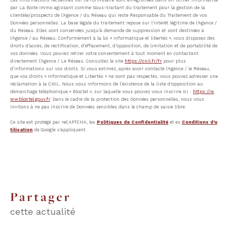
par La Boite Immo agissant comme Sous-traitant du traitement pour la gestion de la
clientèle/prospects de l'Agence / du Réseau qui reste Responsable du Traitement de vos
Données personnelles. La base légale du traitement repose sur l'intérêt légitime de l'Agence /
du Réseau. Elles sont conservées jusqu'à demande de suppression et sont destinées à
l'Agence / au Réseau. Conformément à la loi « informatique et libertés », vous disposez des
droits d’accès, de rectification, d’effacement, d’opposition, de limitation et de portabilité de
vos données. Vous pouvez retirer votre consentement à tout moment en contactant
directement l’Agence / Le Réseau. Consultez le site
https://cnil.fr/fr
pour plus
d’informations sur vos droits. Si vous estimez, après avoir contacté l'Agence / le Réseau,
que vos droits « Informatique et Libertés » ne sont pas respectés, vous pouvez adresser une
réclamation à la CNIL. Nous vous informons de l’existence de la liste d'opposition au
démarchage téléphonique « Bloctel », sur laquelle vous pouvez vous inscrire ici :
https://w
ww.bloctel.gouv.fr
. Dans le cadre de la protection des Données personnelles, nous vous
invitons à ne pas inscrire de Données sensibles dans le champ de saisie libre.
Ce site est protégé par reCAPTCHA, les
Politiques de Confidentialité
et es
Conditions d'u
tilisation
de Google s'appliquent.
partager
cette actualité