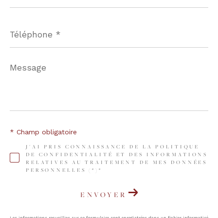
Téléphone
*
Message
*
* Champ obligatoire
J'AI PRIS CONNAISSANCE DE LA POLITIQUE
DE CONFIDENTIALITÉ ET DES INFORMATIONS
RELATIVES AU TRAITEMENT DE MES DONNÉES
PERSONNELLES (*)*
ENVOYER
Les informations recueillies sur ce formulaire sont enregistrées dans un fichier informatisé