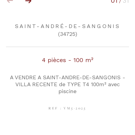
01
31
/
COUPS DE COEUR
EXCLUSIVITÉS
SAINT-ANDRÉ-DE-SANGONIS
(34725)
NOUVEAUTÉS
4 pièces - 100 m²
RECHERCHER
A VENDRE A SAINT-ANDRE-DE-SANGONIS -
VILLA RECENTE de TYPE T4 100m² avec
piscine
REF : VM5-2025