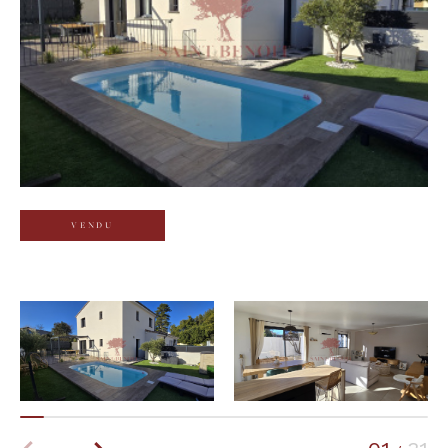
Budget
Budget
Surface
Surface
Pièces
Pièces
VENDU
Référence
AFFINER LES CRITÈRES
TERRASSE
PARKING
PISCINE
FILTRER PAR