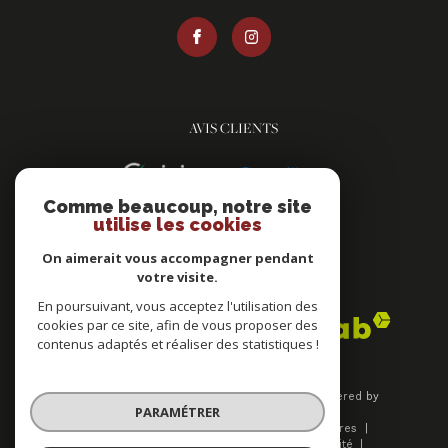
AVIS CLIENTS
Comme beaucoup, notre site
utilise les cookies
On aimerait vous accompagner pendant
votre visite.
ADHÉRENTS
En poursuivant, vous acceptez l'utilisation des
cookies par ce site, afin de vous proposer des
contenus adaptés et réaliser des statistiques !
© 2026 | Tous droits réservés | Traduction powered by
PARAMÉTRER
Google |
Plan du site
Mentions légales
Nos honoraires
Admin
Nos liens
Politique de confidentialité