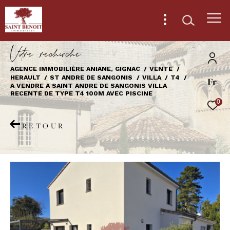
V
o
r
e
r
e
c
e
c
e
AGENCE IMMOBILIÈRE ANIANE, GIGNAC
VENTE
HERAULT
ST ANDRE DE SANGONIS
VILLA
T4
Fr
Effectuer une recherche
A VENDRE A SAINT ANDRE DE SANGONIS VILLA
RECENTE DE TYPE T4 100M AVEC PISCINE
et trouver le bien qui correspond à vos
0
critères
RETOUR
Type
d'offre
Vente
Type
de
Type de bien
bien
Ville