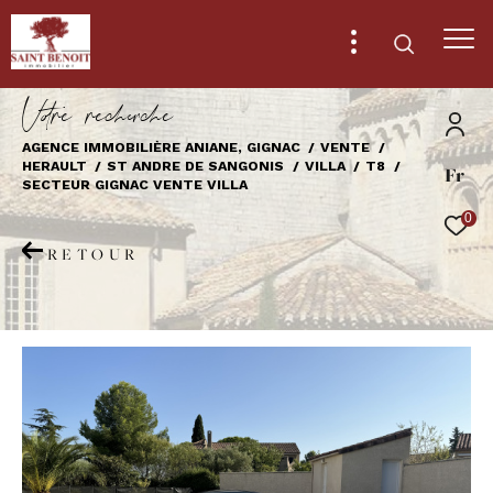
V
o
r
e
r
e
c
e
c
e
AGENCE IMMOBILIÈRE ANIANE, GIGNAC
VENTE
HERAULT
ST ANDRE DE SANGONIS
VILLA
T8
Fr
Effectuer une recherche
SECTEUR GIGNAC VENTE VILLA
et trouver le bien qui correspond à vos
0
critères
RETOUR
Type
d'offre
Vente
Type
de
Type de bien
bien
Ville