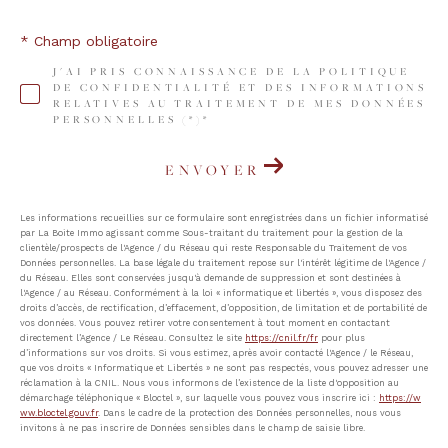
* Champ obligatoire
J'AI PRIS CONNAISSANCE DE LA POLITIQUE
DE CONFIDENTIALITÉ ET DES INFORMATIONS
RELATIVES AU TRAITEMENT DE MES DONNÉES
PERSONNELLES (*)*
ENVOYER
Les informations recueillies sur ce formulaire sont enregistrées dans un fichier informatisé
par La Boite Immo agissant comme Sous-traitant du traitement pour la gestion de la
clientèle/prospects de l'Agence / du Réseau qui reste Responsable du Traitement de vos
Données personnelles. La base légale du traitement repose sur l'intérêt légitime de l'Agence /
du Réseau. Elles sont conservées jusqu'à demande de suppression et sont destinées à
l'Agence / au Réseau. Conformément à la loi « informatique et libertés », vous disposez des
droits d’accès, de rectification, d’effacement, d’opposition, de limitation et de portabilité de
vos données. Vous pouvez retirer votre consentement à tout moment en contactant
directement l’Agence / Le Réseau. Consultez le site
https://cnil.fr/fr
pour plus
d’informations sur vos droits. Si vous estimez, après avoir contacté l'Agence / le Réseau,
que vos droits « Informatique et Libertés » ne sont pas respectés, vous pouvez adresser une
réclamation à la CNIL. Nous vous informons de l’existence de la liste d'opposition au
démarchage téléphonique « Bloctel », sur laquelle vous pouvez vous inscrire ici :
https://w
ww.bloctel.gouv.fr
. Dans le cadre de la protection des Données personnelles, nous vous
invitons à ne pas inscrire de Données sensibles dans le champ de saisie libre.