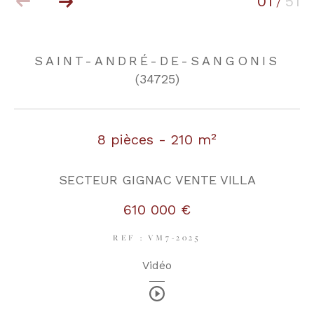
01
51
/
COUPS DE COEUR
EXCLUSIVITÉS
SAINT-ANDRÉ-DE-SANGONIS
(34725)
NOUVEAUTÉS
8 pièces - 210 m²
RECHERCHER
SECTEUR GIGNAC VENTE VILLA
610 000 €
REF : VM7-2025
Vidéo