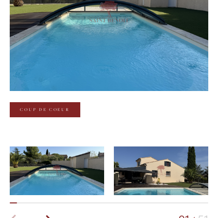
Budget
Budget
Surface
Surface
Pièces
Pièces
COUP DE COEUR
Référence
AFFINER LES CRITÈRES
TERRASSE
PARKING
PISCINE
FILTRER PAR