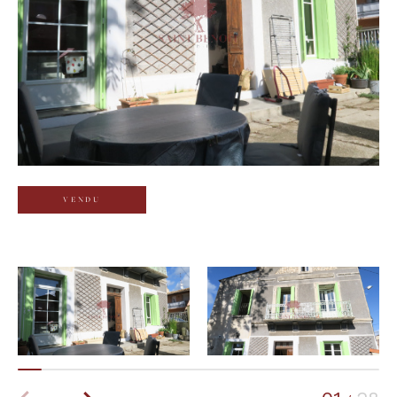
Budget
Budget
Surface
Surface
Pièces
Pièces
VENDU
Référence
AFFINER LES CRITÈRES
TERRASSE
PARKING
PISCINE
FILTRER PAR