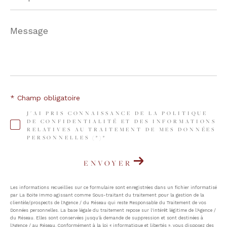
Message
*
* Champ obligatoire
J'AI PRIS CONNAISSANCE DE LA POLITIQUE
DE CONFIDENTIALITÉ ET DES INFORMATIONS
RELATIVES AU TRAITEMENT DE MES DONNÉES
PERSONNELLES (*)*
ENVOYER
Les informations recueillies sur ce formulaire sont enregistrées dans un fichier informatisé
par La Boite Immo agissant comme Sous-traitant du traitement pour la gestion de la
clientèle/prospects de l'Agence / du Réseau qui reste Responsable du Traitement de vos
Données personnelles. La base légale du traitement repose sur l'intérêt légitime de l'Agence /
du Réseau. Elles sont conservées jusqu'à demande de suppression et sont destinées à
l'Agence / au Réseau. Conformément à la loi « informatique et libertés », vous disposez des