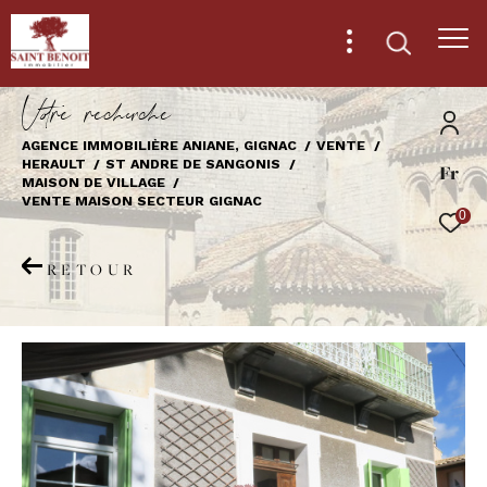
V
o
r
e
r
e
c
e
c
e
AGENCE IMMOBILIÈRE ANIANE, GIGNAC
VENTE
HERAULT
ST ANDRE DE SANGONIS
Fr
Effectuer une recherche
MAISON DE VILLAGE
VENTE MAISON SECTEUR GIGNAC
et trouver le bien qui correspond à vos
0
critères
RETOUR
Type
d'offre
Vente
Type
de
Type de bien
bien
Ville