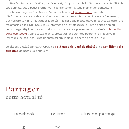
droits d’accès, de rectification, d’effacement, d’opposition, de limitation et de portabilité de
vos données. Vous pouvez retirer votre consentement à tout moment en contactant
directement l’Agence / Le Réseau. Consultez le site
https://cnil.fr/fr
pour plus
d’informations sur vos droits. Si vous estimez, après avoir contacté l'Agence / le Réseau,
que vos droits « Informatique et Libertés » ne sont pas respectés, vous pouvez adresser une
réclamation à la CNIL. Nous vous informons de l’existence de la liste d'opposition au
démarchage téléphonique « Bloctel », sur laquelle vous pouvez vous inscrire ici :
https://w
ww.bloctel.gouv.fr
. Dans le cadre de la protection des Données personnelles, nous vous
invitons à ne pas inscrire de Données sensibles dans le champ de saisie libre.
Ce site est protégé par reCAPTCHA, les
Politiques de Confidentialité
et es
Conditions d'u
tilisation
de Google s'appliquent.
partager
cette actualité
Facebook
Twitter
Plus de partage