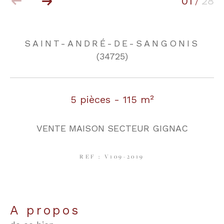
01
28
/
COUPS DE COEUR
EXCLUSIVITÉS
SAINT-ANDRÉ-DE-SANGONIS
(34725)
NOUVEAUTÉS
5 pièces - 115 m²
RECHERCHER
VENTE MAISON SECTEUR GIGNAC
REF : V109-2019
a propos