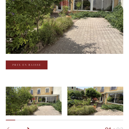
Budget
Budget
Surface
Surface
Pièces
Pièces
PRIX EN BAISSE
Référence
AFFINER LES CRITÈRES
TERRASSE
PARKING
PISCINE
FILTRER PAR