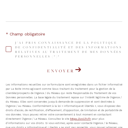
* Champ obligatoire
J'AI PRIS CONNAISSANCE DE LA POLITIQUE
DE CONFIDENTIALITÉ ET DES INFORMATIONS
RELATIVES AU TRAITEMENT DE MES DONNÉES
PERSONNELLES (*)*
ENVOYER
Les informations recueillies sur ce formulaire sont enregistrées dans un fichier informatisé
par La Boite Immo agissant comme Sous-traitant du traitement pour la gestion de la
clientèle/prospects de l'Agence / du Réseau qui reste Responsable du Traitement de vos
Données personnelles. La base légale du traitement repose sur l'intérêt légitime de l'Agence /
du Réseau. Elles sont conservées jusqu'à demande de suppression et sont destinées à
l'Agence / au Réseau. Conformément à la loi « informatique et libertés », vous disposez des
droits d’accès, de rectification, d’effacement, d’opposition, de limitation et de portabilité de
vos données. Vous pouvez retirer votre consentement à tout moment en contactant
directement l’Agence / Le Réseau. Consultez le site
https://cnil.fr/fr
pour plus
d’informations sur vos droits. Si vous estimez, après avoir contacté l'Agence / le Réseau,
que vos droits « Informatique et Libertés » ne sont pas respectés, vous pouvez adresser une