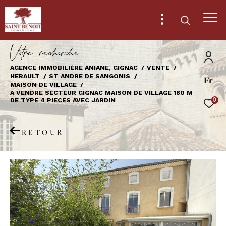
V
o
r
e
r
e
c
e
c
e
AGENCE IMMOBILIÈRE ANIANE, GIGNAC
VENTE
HERAULT
ST ANDRE DE SANGONIS
Fr
Effectuer une recherche
MAISON DE VILLAGE
A VENDRE SECTEUR GIGNAC MAISON DE VILLAGE 180 M
et trouver le bien qui correspond à vos
DE TYPE 4 PIECES AVEC JARDIN
0
critères
RETOUR
Type
d'offre
Vente
Type
de
Type de bien
bien
Ville