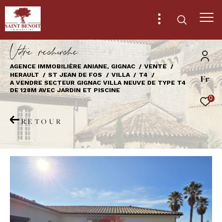
V
o
r
e
r
e
c
e
c
e
AGENCE IMMOBILIÈRE ANIANE, GIGNAC
VENTE
HERAULT
ST JEAN DE FOS
VILLA
T4
Fr
Effectuer une recherche
A VENDRE SECTEUR GIGNAC VILLA NEUVE DE TYPE T4
DE 128M AVEC JARDIN ET PISCINE
et trouver le bien qui correspond à vos
0
critères
RETOUR
Type
d'offre
Vente
Type
de
Type de bien
bien
Ville