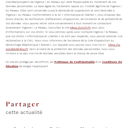
clientèle/prospects de l'Agence / du Réseau qui reste Responsable du Traitement de vos
Données personnelles. La base légale du traitement repose sur l'intérêt légitime de l'Agence /
du Réseau. Elles sont conservées jusqu'à demande de suppression et sont destinées à
l'Agence / au Réseau. Conformément à la loi « informatique et libertés », vous disposez des
droits d’accès, de rectification, d’effacement, d’opposition, de limitation et de portabilité de
vos données. Vous pouvez retirer votre consentement à tout moment en contactant
directement l’Agence / Le Réseau. Consultez le site
https://cnil.fr/fr
pour plus
d’informations sur vos droits. Si vous estimez, après avoir contacté l'Agence / le Réseau,
que vos droits « Informatique et Libertés » ne sont pas respectés, vous pouvez adresser une
réclamation à la CNIL. Nous vous informons de l’existence de la liste d'opposition au
démarchage téléphonique « Bloctel », sur laquelle vous pouvez vous inscrire ici :
https://w
ww.bloctel.gouv.fr
. Dans le cadre de la protection des Données personnelles, nous vous
invitons à ne pas inscrire de Données sensibles dans le champ de saisie libre.
Ce site est protégé par reCAPTCHA, les
Politiques de Confidentialité
et es
Conditions d'u
tilisation
de Google s'appliquent.
partager
cette actualité