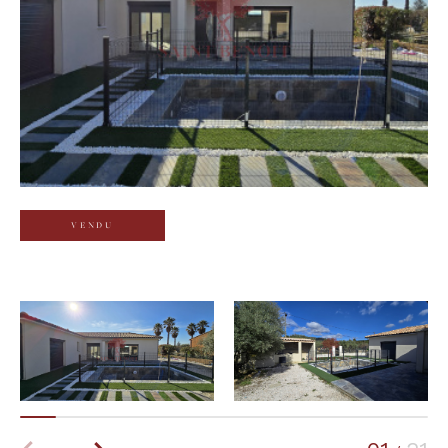
Budget
Budget
Surface
Surface
Pièces
Pièces
VENDU
Référence
AFFINER LES CRITÈRES
TERRASSE
PARKING
PISCINE
FILTRER PAR