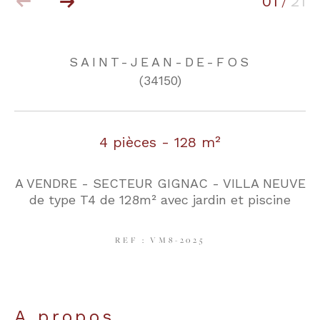
01
21
/
COUPS DE COEUR
EXCLUSIVITÉS
SAINT-JEAN-DE-FOS
(34150)
NOUVEAUTÉS
4 pièces - 128 m²
RECHERCHER
A VENDRE - SECTEUR GIGNAC - VILLA NEUVE
de type T4 de 128m² avec jardin et piscine
REF : VM8-2025
a propos