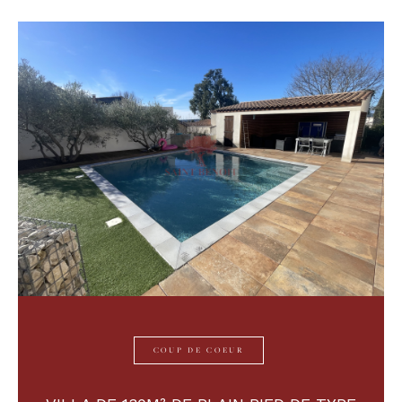
Budget
Budget
Surface
Surface
Pièces
Pièces
Référence
AFFINER LES CRITÈRES
TERRASSE
PARKING
PISCINE
COUP DE COEUR
FILTRER PAR