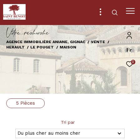
V
o
r
e
r
e
c
e
c
e
AGENCE IMMOBILIÈRE ANIANE, GIGNAC
VENTE
HERAULT
LE POUGET
MAISON
Fr
Effectuer une recherche
et trouver le bien qui correspond à vos
0
critères
Type
d'offre
Vente
5 Pièces
Type
de
Type de bien
bien
Tri par
Ville
Du plus cher au moins cher