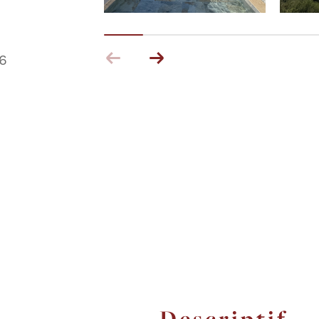
6
descriptif