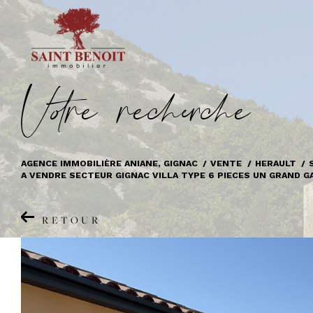
V
o
r
e
r
e
c
e
c
e
AGENCE IMMOBILIÈRE ANIANE, GIGNAC
VENTE
HERAULT
A VENDRE SECTEUR GIGNAC VILLA TYPE 6 PIECES UN GRAND G
RETOUR