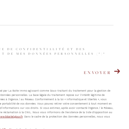
UE DE CONFIDENTIALITÉ ET DES
T DE MES DONNÉES PERSONNELLES (*)*
ENVOYER
atisé par La Boite Immo agissant comme Sous-traitant du traitement pour la gestion de
Données personnelles. La base légale du traitement repose sur l'intérêt légitime de
ées à l'Agence / au Réseau. Conformément à la loi « informatique et libertés », vous
t de portabilité de vos données. Vous pouvez retirer votre consentement à tout moment en
’informations sur vos droits. Si vous estimez, après avoir contacté l'Agence / le Réseau,
ne réclamation à la CNIL. Nous vous informons de l’existence de la liste d'opposition au
ww.bloctel.gouv.fr
. Dans le cadre de la protection des Données personnelles, nous vous