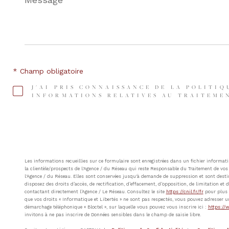
*
* Champ obligatoire
J'AI PRIS CONNAISSANCE DE LA POLITIQ
INFORMATIONS RELATIVES AU TRAITEMEN
Les informations recueillies sur ce formulaire sont enregistrées dans un fichier inform
la clientèle/prospects de l'Agence / du Réseau qui reste Responsable du Traitement de vos 
l'Agence / du Réseau. Elles sont conservées jusqu'à demande de suppression et sont destin
disposez des droits d’accès, de rectification, d’effacement, d’opposition, de limitation e
contactant directement l’Agence / Le Réseau. Consultez le site
https://cnil.fr/fr
pour plus d
que vos droits « Informatique et Libertés » ne sont pas respectés, vous pouvez adresser u
démarchage téléphonique « Bloctel », sur laquelle vous pouvez vous inscrire ici :
https://w
invitons à ne pas inscrire de Données sensibles dans le champ de saisie libre.