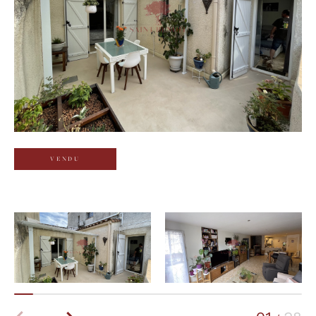
Budget
Budget
Surface
Surface
Pièces
Pièces
VENDU
Référence
AFFINER LES CRITÈRES
TERRASSE
PARKING
PISCINE
FILTRER PAR