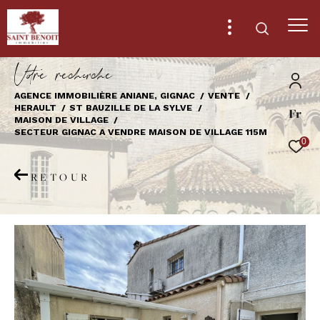
V
o
r
e
r
e
c
e
c
e
AGENCE IMMOBILIÈRE ANIANE, GIGNAC
VENTE
HERAULT
ST BAUZILLE DE LA SYLVE
Fr
Effectuer une recherche
MAISON DE VILLAGE
SECTEUR GIGNAC A VENDRE MAISON DE VILLAGE 115M
et trouver le bien qui correspond à vos
0
critères
RETOUR
Type
d'offre
Vente
Type
de
Type de bien
bien
Ville