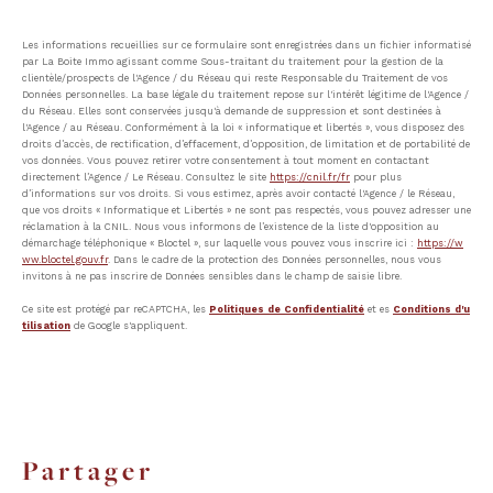
Les informations recueillies sur ce formulaire sont enregistrées dans un fichier informatisé
par La Boite Immo agissant comme Sous-traitant du traitement pour la gestion de la
clientèle/prospects de l'Agence / du Réseau qui reste Responsable du Traitement de vos
Données personnelles. La base légale du traitement repose sur l'intérêt légitime de l'Agence /
du Réseau. Elles sont conservées jusqu'à demande de suppression et sont destinées à
l'Agence / au Réseau. Conformément à la loi « informatique et libertés », vous disposez des
droits d’accès, de rectification, d’effacement, d’opposition, de limitation et de portabilité de
vos données. Vous pouvez retirer votre consentement à tout moment en contactant
directement l’Agence / Le Réseau. Consultez le site
https://cnil.fr/fr
pour plus
d’informations sur vos droits. Si vous estimez, après avoir contacté l'Agence / le Réseau,
que vos droits « Informatique et Libertés » ne sont pas respectés, vous pouvez adresser une
réclamation à la CNIL. Nous vous informons de l’existence de la liste d'opposition au
démarchage téléphonique « Bloctel », sur laquelle vous pouvez vous inscrire ici :
https://w
ww.bloctel.gouv.fr
. Dans le cadre de la protection des Données personnelles, nous vous
invitons à ne pas inscrire de Données sensibles dans le champ de saisie libre.
Ce site est protégé par reCAPTCHA, les
Politiques de Confidentialité
et es
Conditions d'u
tilisation
de Google s'appliquent.
partager