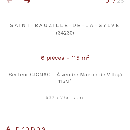
01
28
/
COUPS DE COEUR
EXCLUSIVITÉS
SAINT-BAUZILLE-DE-LA-SYLVE
(34230)
NOUVEAUTÉS
6 pièces - 115 m²
RECHERCHER
Secteur GIGNAC - À vendre Maison de Village
115M²
REF : V62 - 2021
a propos