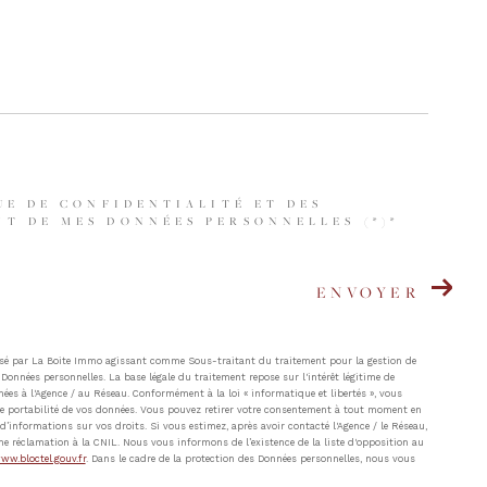
UE DE CONFIDENTIALITÉ ET DES
T DE MES DONNÉES PERSONNELLES (*)*
ENVOYER
atisé par La Boite Immo agissant comme Sous-traitant du traitement pour la gestion de
Données personnelles. La base légale du traitement repose sur l'intérêt légitime de
ées à l'Agence / au Réseau. Conformément à la loi « informatique et libertés », vous
t de portabilité de vos données. Vous pouvez retirer votre consentement à tout moment en
’informations sur vos droits. Si vous estimez, après avoir contacté l'Agence / le Réseau,
ne réclamation à la CNIL. Nous vous informons de l’existence de la liste d'opposition au
ww.bloctel.gouv.fr
. Dans le cadre de la protection des Données personnelles, nous vous