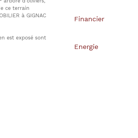
rboré d'oliviers,
de ce terrain
MOBILIER à GIGNAC
Financier
en est exposé sont
Energie