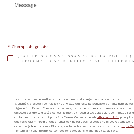
Message
*
* Champ obligatoire
J'AI PRIS CONNAISSANCE DE LA POLITIQ
INFORMATIONS RELATIVES AU TRAITEMEN
Les informations recueillies sur ce formulaire sont enregistrées dans un fichier inform
la clientèle/prospects de l'Agence / du Réseau qui reste Responsable du Traitement de vos 
l'Agence / du Réseau. Elles sont conservées jusqu'à demande de suppression et sont destin
disposez des droits d’accès, de rectification, d’effacement, d’opposition, de limitation e
contactant directement l’Agence / Le Réseau. Consultez le site
https://cnil.fr/fr
pour plus d
que vos droits « Informatique et Libertés » ne sont pas respectés, vous pouvez adresser u
démarchage téléphonique « Bloctel », sur laquelle vous pouvez vous inscrire ici :
https://w
invitons à ne pas inscrire de Données sensibles dans le champ de saisie libre.