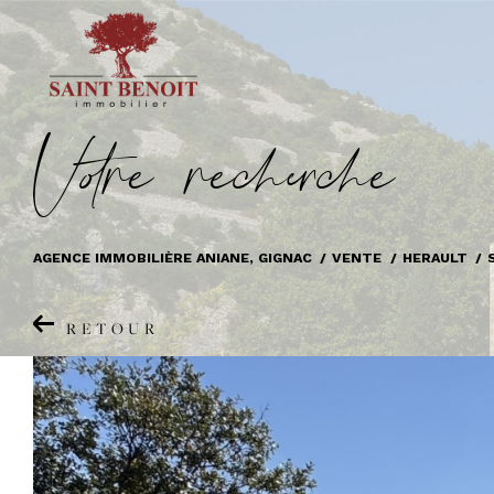
V
o
r
e
r
e
c
e
c
e
AGENCE IMMOBILIÈRE ANIANE, GIGNAC
VENTE
HERAULT
RETOUR