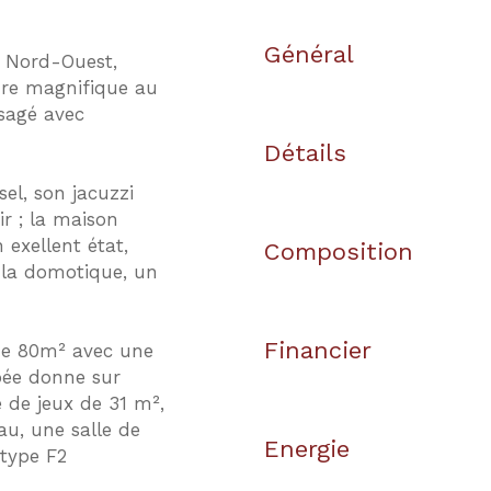
Général
 Nord-Ouest,
dre magnifique au
sagé avec
Détails
el, son jacuzzi
ir ; la maison
exellent état,
Composition
 la domotique, un
Financier
 de 80m² avec une
pée donne sur
e de jeux de 31 m²,
au, une salle de
Energie
type F2