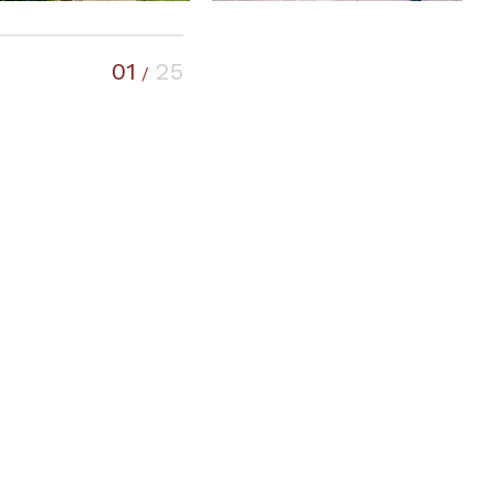
01
25
/