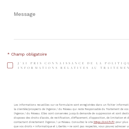
Message
*
* Champ obligatoire
J'AI PRIS CONNAISSANCE DE LA POLITIQ
INFORMATIONS RELATIVES AU TRAITEMEN
Les informations recueillies sur ce formulaire sont enregistrées dans un fichier inform
la clientèle/prospects de l'Agence / du Réseau qui reste Responsable du Traitement de vos 
l'Agence / du Réseau. Elles sont conservées jusqu'à demande de suppression et sont destin
disposez des droits d’accès, de rectification, d’effacement, d’opposition, de limitation e
contactant directement l’Agence / Le Réseau. Consultez le site
https://cnil.fr/fr
pour plus d
que vos droits « Informatique et Libertés » ne sont pas respectés, vous pouvez adresser u