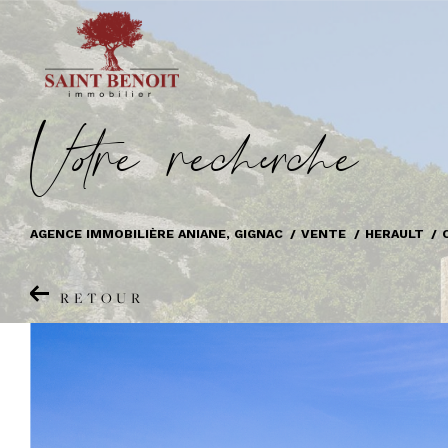
V
o
r
e
r
e
c
e
c
e
AGENCE IMMOBILIÈRE ANIANE, GIGNAC
VENTE
HERAULT
RETOUR