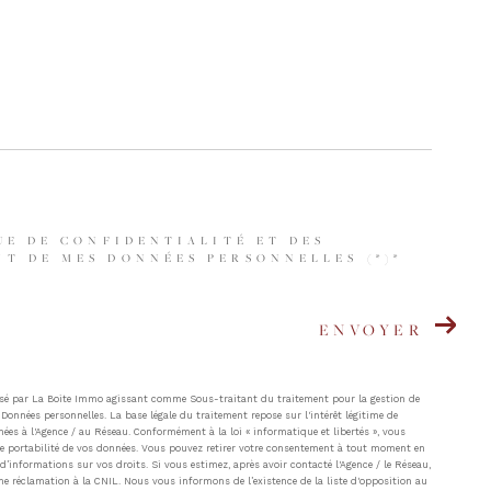
UE DE CONFIDENTIALITÉ ET DES
T DE MES DONNÉES PERSONNELLES (*)*
ENVOYER
atisé par La Boite Immo agissant comme Sous-traitant du traitement pour la gestion de
Données personnelles. La base légale du traitement repose sur l'intérêt légitime de
ées à l'Agence / au Réseau. Conformément à la loi « informatique et libertés », vous
t de portabilité de vos données. Vous pouvez retirer votre consentement à tout moment en
’informations sur vos droits. Si vous estimez, après avoir contacté l'Agence / le Réseau,
ne réclamation à la CNIL. Nous vous informons de l’existence de la liste d'opposition au