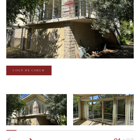
Budget
Budget
Surface
Surface
Pièces
Pièces
COUP DE COEUR
Référence
AFFINER LES CRITÈRES
TERRASSE
PARKING
PISCINE
FILTRER PAR