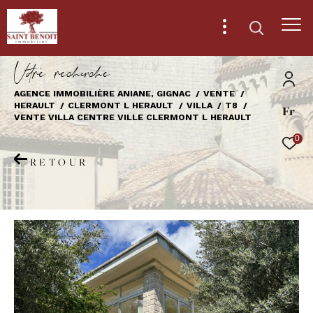
V
o
r
e
r
e
c
e
c
e
AGENCE IMMOBILIÈRE ANIANE, GIGNAC
VENTE
HERAULT
CLERMONT L HERAULT
VILLA
T8
Fr
Effectuer une recherche
VENTE VILLA CENTRE VILLE CLERMONT L HERAULT
et trouver le bien qui correspond à vos
0
critères
RETOUR
Type
d'offre
Vente
Type
de
Type de bien
bien
Ville