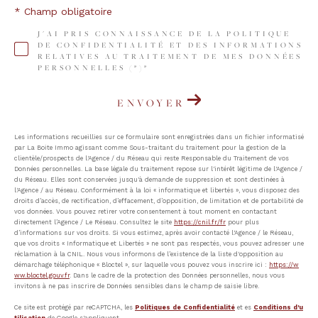
* Champ obligatoire
J'AI PRIS CONNAISSANCE DE LA POLITIQUE
DE CONFIDENTIALITÉ ET DES INFORMATIONS
RELATIVES AU TRAITEMENT DE MES DONNÉES
PERSONNELLES (*)*
ENVOYER
Les informations recueillies sur ce formulaire sont enregistrées dans un fichier informatisé
par La Boite Immo agissant comme Sous-traitant du traitement pour la gestion de la
clientèle/prospects de l'Agence / du Réseau qui reste Responsable du Traitement de vos
Données personnelles. La base légale du traitement repose sur l'intérêt légitime de l'Agence /
du Réseau. Elles sont conservées jusqu'à demande de suppression et sont destinées à
l'Agence / au Réseau. Conformément à la loi « informatique et libertés », vous disposez des
droits d’accès, de rectification, d’effacement, d’opposition, de limitation et de portabilité de
vos données. Vous pouvez retirer votre consentement à tout moment en contactant
directement l’Agence / Le Réseau. Consultez le site
https://cnil.fr/fr
pour plus
d’informations sur vos droits. Si vous estimez, après avoir contacté l'Agence / le Réseau,
que vos droits « Informatique et Libertés » ne sont pas respectés, vous pouvez adresser une
réclamation à la CNIL. Nous vous informons de l’existence de la liste d'opposition au
démarchage téléphonique « Bloctel », sur laquelle vous pouvez vous inscrire ici :
https://w
ww.bloctel.gouv.fr
. Dans le cadre de la protection des Données personnelles, nous vous
invitons à ne pas inscrire de Données sensibles dans le champ de saisie libre.
Ce site est protégé par reCAPTCHA, les
Politiques de Confidentialité
et es
Conditions d'u
tilisation
de Google s'appliquent.