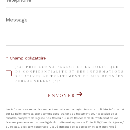
Message
*
* Champ obligatoire
J'AI PRIS CONNAISSANCE DE LA POLITIQUE
DE CONFIDENTIALITÉ ET DES INFORMATIONS
RELATIVES AU TRAITEMENT DE MES DONNÉES
PERSONNELLES (*)*
ENVOYER
Les informations recueillies sur ce formulaire sont enregistrées dans un fichier informatisé
par La Boite Immo agissant comme Sous-traitant du traitement pour la gestion de la
clientèle/prospects de l'Agence / du Réseau qui reste Responsable du Traitement de vos
Données personnelles. La base légale du traitement repose sur l'intérêt légitime de l'Agence /
du Réseau. Elles sont conservées jusqu'à demande de suppression et sont destinées à