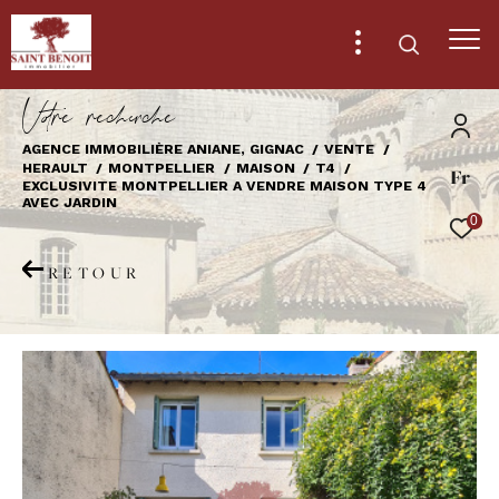
V
o
r
e
r
e
c
e
c
e
AGENCE IMMOBILIÈRE ANIANE, GIGNAC
VENTE
HERAULT
MONTPELLIER
MAISON
T4
Fr
Effectuer une recherche
EXCLUSIVITE MONTPELLIER A VENDRE MAISON TYPE 4
AVEC JARDIN
et trouver le bien qui correspond à vos
0
critères
RETOUR
Type
d'offre
Vente
Type
de
Type de bien
bien
Ville