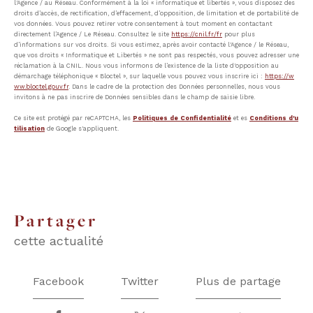
l'Agence / au Réseau. Conformément à la loi « informatique et libertés », vous disposez des
droits d’accès, de rectification, d’effacement, d’opposition, de limitation et de portabilité de
vos données. Vous pouvez retirer votre consentement à tout moment en contactant
directement l’Agence / Le Réseau. Consultez le site
https://cnil.fr/fr
pour plus
d’informations sur vos droits. Si vous estimez, après avoir contacté l'Agence / le Réseau,
que vos droits « Informatique et Libertés » ne sont pas respectés, vous pouvez adresser une
réclamation à la CNIL. Nous vous informons de l’existence de la liste d'opposition au
démarchage téléphonique « Bloctel », sur laquelle vous pouvez vous inscrire ici :
https://w
ww.bloctel.gouv.fr
. Dans le cadre de la protection des Données personnelles, nous vous
invitons à ne pas inscrire de Données sensibles dans le champ de saisie libre.
Ce site est protégé par reCAPTCHA, les
Politiques de Confidentialité
et es
Conditions d'u
tilisation
de Google s'appliquent.
partager
cette actualité
Facebook
Twitter
Plus de partage