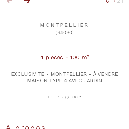
01
21
/
COUPS DE COEUR
EXCLUSIVITÉS
MONTPELLIER
(34090)
NOUVEAUTÉS
4 pièces - 100 m²
RECHERCHER
EXCLUSIVITÉ - MONTPELLIER - À VENDRE
MAISON TYPE 4 AVEC JARDIN
REF : V35-2022
a propos