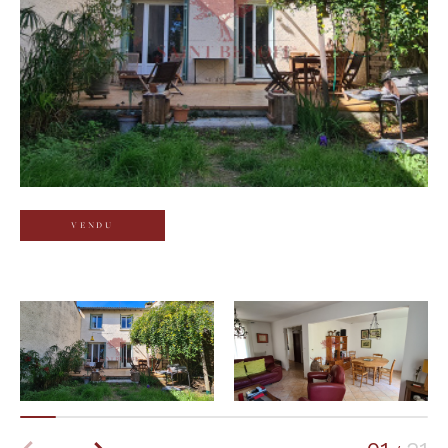
Budget
Budget
Surface
Surface
Pièces
Pièces
VENDU
Référence
AFFINER LES CRITÈRES
TERRASSE
PARKING
PISCINE
FILTRER PAR