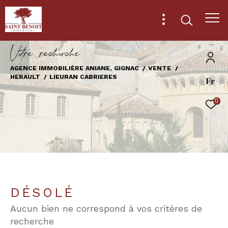
V
o
r
e
r
e
c
e
c
e
AGENCE IMMOBILIÈRE ANIANE, GIGNAC
VENTE
HERAULT
LIEURAN CABRIERES
Fr
Effectuer une recherche
et trouver le bien qui correspond à vos
0
critères
Type
d'offre
Vente
Type
de
Type de bien
DÉSOLÉ
bien
Aucun bien ne correspond à vos critères de
Ville
recherche