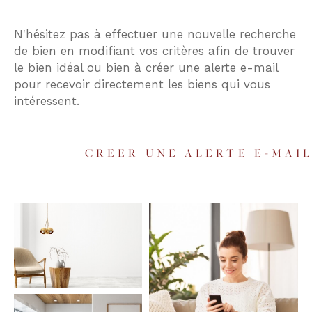
Budget
N'hésitez pas à effectuer une nouvelle recherche
Budget
de bien en modifiant vos critères afin de trouver
le bien idéal ou bien à créer une alerte e-mail
Surface
pour recevoir directement les biens qui vous
Surface
intéressent.
Pièces
Pièces
CREER UNE ALERTE E-MAI
Référence
AFFINER LES CRITÈRES
TERRASSE
PARKING
PISCINE
FILTRER PAR