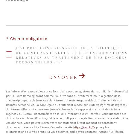
*
* Champ obligatoire
J'AI PRIS CONNAISSANCE DE LA POLITIQUE
DE CONFIDENTIALITÉ ET DES INFORMATIONS
RELATIVES AU TRAITEMENT DE MES DONNÉES
PERSONNELLES (*)*
ENVOYER
Les informations recueillies sur ce formulaire sont enregistrées dans un fichier informatisé
par La Boite Immo agissant comme Sous-traitant du traitement pour la gestion de la
clientèle/prospects de l'Agence / du Réseau qui reste Responsable du Traitement de vos
Données personnelles. La base légale du traitement repose sur l'intérêt légitime de l'Agence /
du Réseau. Elles sont conservées jusqu'à demande de suppression et sont destinées à
l'Agence / au Réseau. Conformément à la loi « informatique et libertés », vous disposez des
droits d’accès, de rectification, d’effacement, d’opposition, de limitation et de portabilité de
vos données. Vous pouvez retirer votre consentement à tout moment en contactant
directement l’Agence / Le Réseau. Consultez le site
https://cnil.fr/fr
pour plus
d’informations sur vos droits. Si vous estimez, après avoir contacté l'Agence / le Réseau,