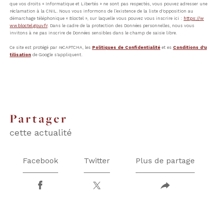
que vos droits « Informatique et Libertés » ne sont pas respectés, vous pouvez adresser une
réclamation à la CNIL. Nous vous informons de l’existence de la liste d'opposition au
démarchage téléphonique « Bloctel », sur laquelle vous pouvez vous inscrire ici :
https://w
ww.bloctel.gouv.fr
. Dans le cadre de la protection des Données personnelles, nous vous
invitons à ne pas inscrire de Données sensibles dans le champ de saisie libre.
Ce site est protégé par reCAPTCHA, les
Politiques de Confidentialité
et es
Conditions d'u
tilisation
de Google s'appliquent.
partager
cette actualité
Facebook
Twitter
Plus de partage