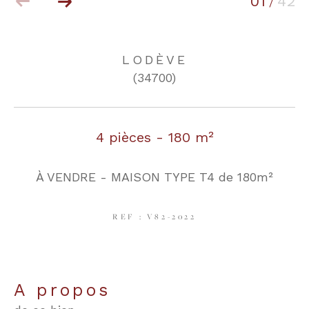
01
42
/
COUPS DE COEUR
EXCLUSIVITÉS
LODÈVE
(34700)
NOUVEAUTÉS
4 pièces - 180 m²
RECHERCHER
À VENDRE - MAISON TYPE T4 de 180m²
REF : V82-2022
a propos