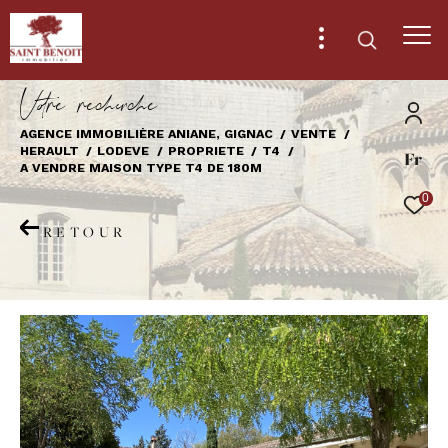
V
o
r
e
r
e
c
e
c
e
AGENCE IMMOBILIÈRE ANIANE, GIGNAC
VENTE
HERAULT
LODEVE
PROPRIETE
T4
Fr
Effectuer une recherche
A VENDRE MAISON TYPE T4 DE 180M
et trouver le bien qui correspond à vos
0
critères
RETOUR
Type
d'offre
Vente
Type
de
Type de bien
bien
Ville