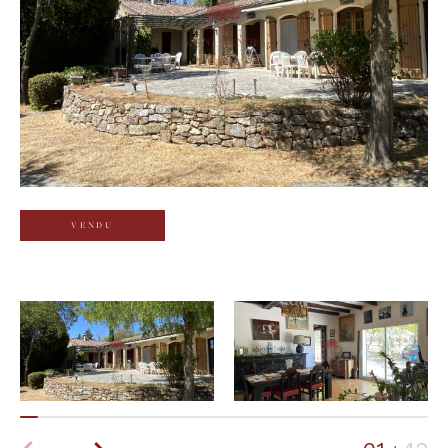
Budget
Budget
Surface
Surface
Pièces
Pièces
VENDU
Référence
AFFINER LES CRITÈRES
TERRASSE
PARKING
PISCINE
FILTRER PAR