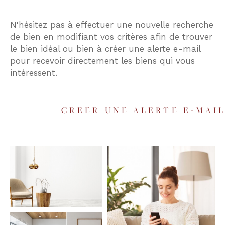
Budget
N'hésitez pas à effectuer une nouvelle recherche
Budget
de bien en modifiant vos critères afin de trouver
le bien idéal ou bien à créer une alerte e-mail
Surface
pour recevoir directement les biens qui vous
Surface
intéressent.
Pièces
Pièces
CREER UNE ALERTE E-MAI
Référence
AFFINER LES CRITÈRES
TERRASSE
PARKING
PISCINE
FILTRER PAR