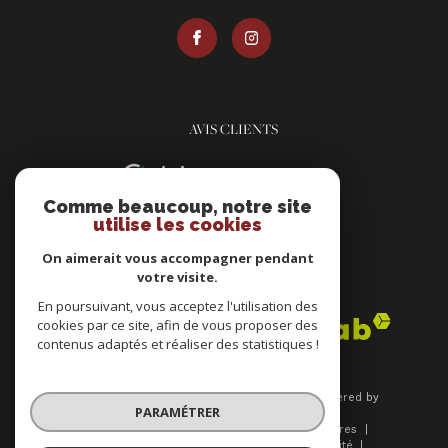
AVIS CLIENTS
Comme beaucoup, notre site
utilise les cookies
On aimerait vous accompagner pendant
votre visite.
ADHÉRENTS
En poursuivant, vous acceptez l'utilisation des
cookies par ce site, afin de vous proposer des
contenus adaptés et réaliser des statistiques !
© 2026 | Tous droits réservés | Traduction powered by
PARAMÉTRER
Google |
Plan du site
Mentions légales
Nos honoraires
Admin
Nos liens
Politique de confidentialité