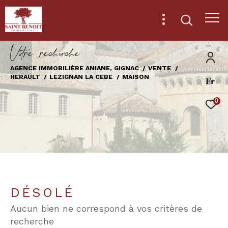
V
o
r
e
r
e
c
e
c
e
AGENCE IMMOBILIÈRE ANIANE, GIGNAC
VENTE
HERAULT
LEZIGNAN LA CEBE
MAISON
Fr
Effectuer une recherche
et trouver le bien qui correspond à vos
0
critères
Type
d'offre
Vente
Type
de
Type de bien
DÉSOLÉ
bien
Aucun bien ne correspond à vos critères de
Ville
recherche