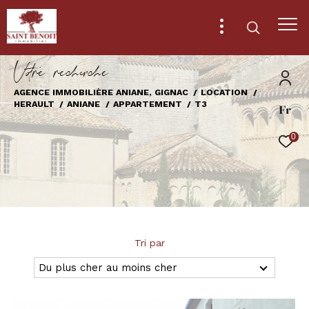
V
o
r
e
r
e
c
e
c
e
AGENCE IMMOBILIÈRE ANIANE, GIGNAC
LOCATION
HERAULT
ANIANE
APPARTEMENT
T3
Fr
Effectuer une recherche
et trouver le bien qui correspond à vos
0
critères
Type
d'offre
Location
Type
Tri par
de
Type de bien
bien
Du plus cher au moins cher
Ville