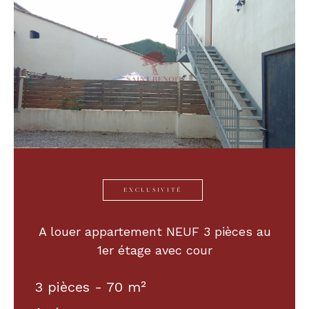
Budget
Budget
Surface
Surface
Pièces
Pièces
Référence
EXCLUSIVITÉ
AFFINER LES CRITÈRES
A louer appartement NEUF 3 pièces au
1er étage avec cour
TERRASSE
PARKING
PISCINE
3 pièces - 70 m²
FILTRER PAR