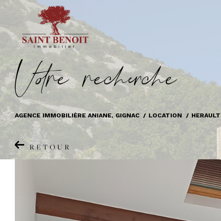
V
o
r
e
r
e
c
e
c
e
AGENCE IMMOBILIÈRE ANIANE, GIGNAC
LOCATION
HERAULT
RETOUR