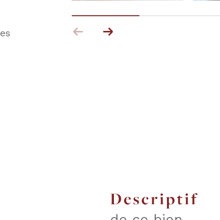
es
descriptif
de ce bien