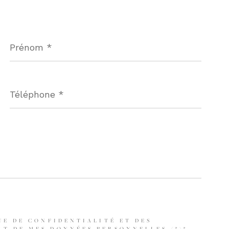
Prénom
*
Téléphone
*
UE DE CONFIDENTIALITÉ ET DES
T DE MES DONNÉES PERSONNELLES (*)*