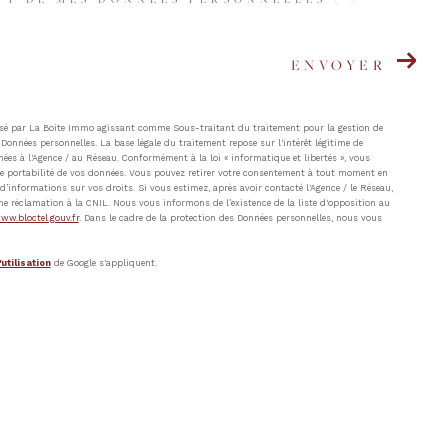
ENVOYER
atisé par La Boite Immo agissant comme Sous-traitant du traitement pour la gestion de
Données personnelles. La base légale du traitement repose sur l'intérêt légitime de
ées à l'Agence / au Réseau. Conformément à la loi « informatique et libertés », vous
t de portabilité de vos données. Vous pouvez retirer votre consentement à tout moment en
’informations sur vos droits. Si vous estimez, après avoir contacté l'Agence / le Réseau,
ne réclamation à la CNIL. Nous vous informons de l’existence de la liste d'opposition au
ww.bloctel.gouv.fr
. Dans le cadre de la protection des Données personnelles, nous vous
utilisation
de Google s'appliquent.