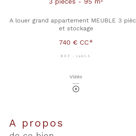
3 pièces - 95 m²
A louer grand appartement MEUBLE 3 pièc
et stockage
740 €
CC*
REF : 296LA
Vidéo
a propos
de ce bien