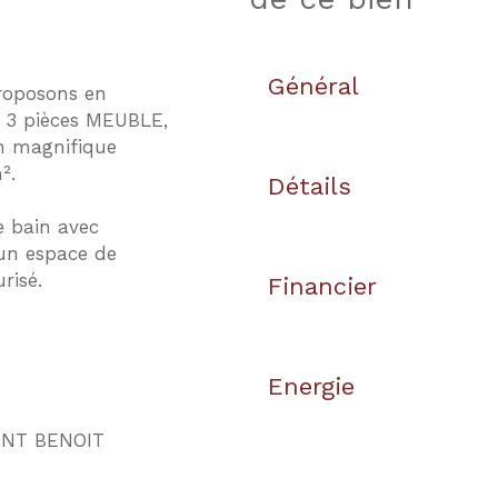
Général
roposons en
 3 pièces MEUBLE,
n magnifique
².
Détails
e bain avec
 un espace de
risé.
Financier
Energie
AINT BENOIT