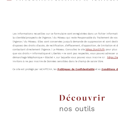
Les informations recueillies sur ce formulaire sont enregistrées dans un fichier inform
la clientèle/prospects de l'Agence / du Réseau qui reste Responsable du Traitement de vos 
l'Agence / du Réseau. Elles sont conservées jusqu'à demande de suppression et sont destin
disposez des droits d’accès, de rectification, d’effacement, d’opposition, de limitation e
contactant directement l’Agence / Le Réseau. Consultez le site
https://cnil.fr/fr
pour plus d
que vos droits « Informatique et Libertés » ne sont pas respectés, vous pouvez adresser u
démarchage téléphonique « Bloctel », sur laquelle vous pouvez vous inscrire ici :
https://w
invitons à ne pas inscrire de Données sensibles dans le champ de saisie libre.
Ce site est protégé par reCAPTCHA, les
Politiques de Confidentialité
et es
Conditions d'
découvrir
nos outils