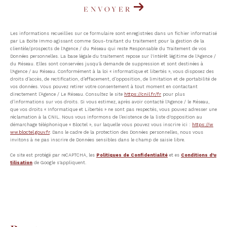
ENVOYER
Les informations recueillies sur ce formulaire sont enregistrées dans un fichier informatisé
par La Boite Immo agissant comme Sous-traitant du traitement pour la gestion de la
clientèle/prospects de l'Agence / du Réseau qui reste Responsable du Traitement de vos
Données personnelles. La base légale du traitement repose sur l'intérêt légitime de l'Agence /
du Réseau. Elles sont conservées jusqu'à demande de suppression et sont destinées à
l'Agence / au Réseau. Conformément à la loi « informatique et libertés », vous disposez des
droits d’accès, de rectification, d’effacement, d’opposition, de limitation et de portabilité de
vos données. Vous pouvez retirer votre consentement à tout moment en contactant
directement l’Agence / Le Réseau. Consultez le site
https://cnil.fr/fr
pour plus
d’informations sur vos droits. Si vous estimez, après avoir contacté l'Agence / le Réseau,
que vos droits « Informatique et Libertés » ne sont pas respectés, vous pouvez adresser une
réclamation à la CNIL. Nous vous informons de l’existence de la liste d'opposition au
démarchage téléphonique « Bloctel », sur laquelle vous pouvez vous inscrire ici :
https://w
ww.bloctel.gouv.fr
. Dans le cadre de la protection des Données personnelles, nous vous
invitons à ne pas inscrire de Données sensibles dans le champ de saisie libre.
Ce site est protégé par reCAPTCHA, les
Politiques de Confidentialité
et es
Conditions d'u
tilisation
de Google s'appliquent.