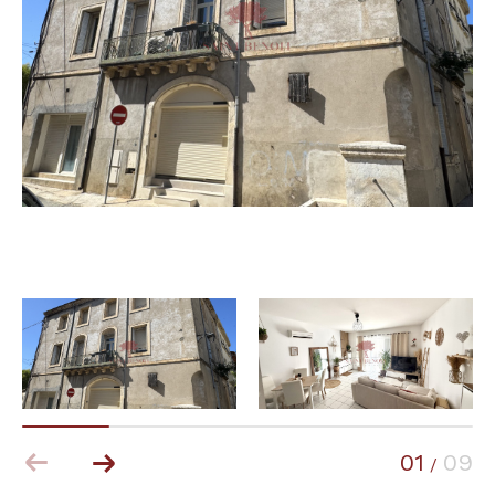
Budget
Budget
Surface
Surface
Pièces
Pièces
Référence
AFFINER LES CRITÈRES
TERRASSE
PARKING
PISCINE
01
09
/
FILTRER PAR