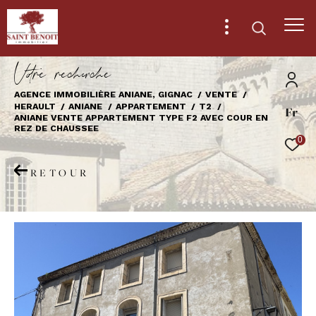
V
o
r
e
r
e
c
e
c
e
AGENCE IMMOBILIÈRE ANIANE, GIGNAC
VENTE
HERAULT
ANIANE
APPARTEMENT
T2
Fr
Effectuer une recherche
ANIANE VENTE APPARTEMENT TYPE F2 AVEC COUR EN
REZ DE CHAUSSEE
et trouver le bien qui correspond à vos
0
critères
RETOUR
Type
d'offre
Vente
Type
de
Type de bien
bien
Ville