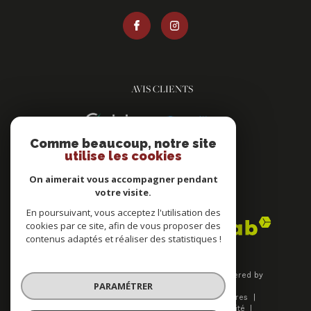
AVIS CLIENTS
Comme beaucoup, notre site
utilise les cookies
On aimerait vous accompagner pendant
votre visite.
ADHÉRENTS
En poursuivant, vous acceptez l'utilisation des
cookies par ce site, afin de vous proposer des
contenus adaptés et réaliser des statistiques !
© 2026 | Tous droits réservés | Traduction powered by
PARAMÉTRER
Google |
Plan du site
Mentions légales
Nos honoraires
Admin
Nos liens
Politique de confidentialité