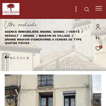
V
o
r
e
r
e
c
e
c
e
AGENCE IMMOBILIÈRE ANIANE, GIGNAC
VENTE
HERAULT
ANIANE
MAISON DE VILLAGE
Fr
Effectuer une recherche
ANIANE MAISON VIGNERONNE A VENDRE DE TYPE
QUATRE PIECES
et trouver le bien qui correspond à vos
0
critères
RETOUR
Type
d'offre
Vente
Type
de
Type de bien
bien
Ville