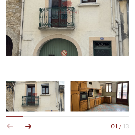
Budget
Budget
Surface
Surface
Pièces
Pièces
Référence
AFFINER LES CRITÈRES
TERRASSE
PARKING
PISCINE
01
13
/
FILTRER PAR