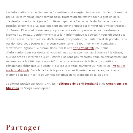
Les informations recueillies sur ce formulaire sont enregistrées dans un fichier informatisé
par La Boite Immo agissant comme Sous-traitant du traitement pour la gestion de la
clientèle/prospects de l'Agence / du Réseau qui reste Responsable du Traitement de vos
Données personnelles. La base légale du traitement repose sur l'intérêt légitime de l'Agence /
du Réseau. Elles sont conservées jusqu'à demande de suppression et sont destinées à
l'Agence / au Réseau. Conformément à la loi « informatique et libertés », vous disposez des
droits d’accès, de rectification, d’effacement, d’opposition, de limitation et de portabilité de
vos données. Vous pouvez retirer votre consentement à tout moment en contactant
directement l’Agence / Le Réseau. Consultez le site
https://cnil.fr/fr
pour plus
d’informations sur vos droits. Si vous estimez, après avoir contacté l'Agence / le Réseau,
que vos droits « Informatique et Libertés » ne sont pas respectés, vous pouvez adresser une
réclamation à la CNIL. Nous vous informons de l’existence de la liste d'opposition au
démarchage téléphonique « Bloctel », sur laquelle vous pouvez vous inscrire ici :
https://w
ww.bloctel.gouv.fr
. Dans le cadre de la protection des Données personnelles, nous vous
invitons à ne pas inscrire de Données sensibles dans le champ de saisie libre.
Ce site est protégé par reCAPTCHA, les
Politiques de Confidentialité
et es
Conditions d'u
tilisation
de Google s'appliquent.
partager