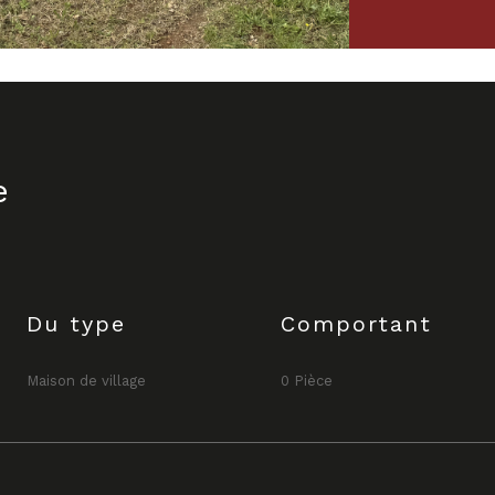
e
Du type
Comportant
Maison de village
0 Pièce