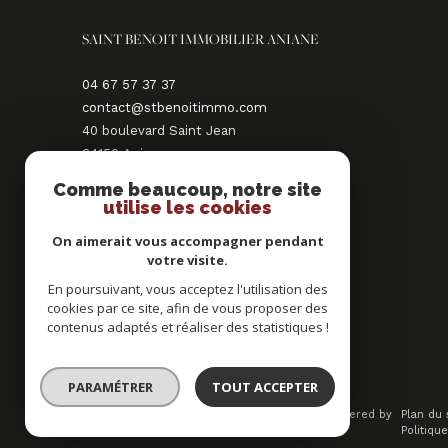
SAINT BENOIT IMMOBILIER ANIANE
04 67 57 37 37
contact@stbenoitimmo.com
40 boulevard Saint Jean
34150
aniane
Comme beaucoup, notre site
NOUS SUIVRE SUR
utilise les cookies
On aimerait vous accompagner pendant
votre visite.
En poursuivant, vous acceptez l'utilisation des
cookies par ce site, afin de vous proposer des
contenus adaptés et réaliser des statistiques !
ADHÉRENTS
PARAMÉTRER
TOUT ACCEPTER
© 2026 | Tous droits réservés | Traduction powered by
Plan du 
Google |
Politiqu