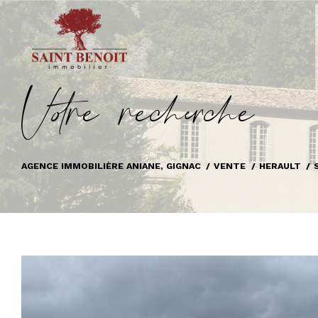
V
o
r
e
r
e
c
e
c
e
AGENCE IMMOBILIÈRE ANIANE, GIGNAC
VENTE
HERAULT