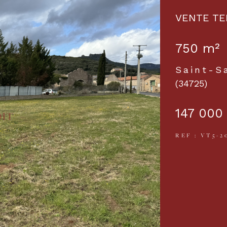
VENTE TE
750 m²
Saint-S
(34725)
147 000
REF : VT5-2