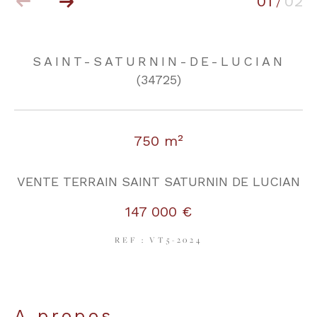
01
02
/
COUPS DE COEUR
EXCLUSIVITÉS
SAINT-SATURNIN-DE-LUCIAN
(34725)
NOUVEAUTÉS
750 m²
RECHERCHER
VENTE TERRAIN SAINT SATURNIN DE LUCIAN
147 000 €
REF : VT5-2024
a propos