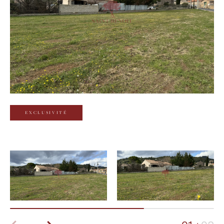
Budget
Budget
Surface
Surface
Pièces
Pièces
EXCLUSIVITÉ
Référence
AFFINER LES CRITÈRES
TERRASSE
PARKING
PISCINE
FILTRER PAR