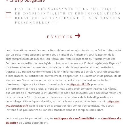
* Champ obligatoire
J'AI PRIS CONNAISSANCE DE LA POLITIQUE
DE CONFIDENTIALITÉ ET DES INFORMATIONS
RELATIVES AU TRAITEMENT DE MES DONNÉES
PERSONNELLES (*)*
ENVOYER
Les informations recueillies sur ce formulaire sont enregistrées dans un fichier informatisé
par La Boite Immo agissant comme Sous-traitant du traitement pour la gestion de la
clientèle/prospects de l'Agence / du Réseau qui reste Responsable du Traitement de vos
Données personnelles. La base légale du traitement repose sur l'intérêt légitime de l'Agence /
du Réseau. Elles sont conservées jusqu'à demande de suppression et sont destinées à
l'Agence / au Réseau. Conformément à la loi « informatique et libertés », vous disposez des
droits d’accès, de rectification, d’effacement, d’opposition, de limitation et de portabilité de
vos données. Vous pouvez retirer votre consentement à tout moment en contactant
directement l’Agence / Le Réseau. Consultez le site
https://cnil.fr/fr
pour plus
d’informations sur vos droits. Si vous estimez, après avoir contacté l'Agence / le Réseau,
que vos droits « Informatique et Libertés » ne sont pas respectés, vous pouvez adresser une
réclamation à la CNIL. Nous vous informons de l’existence de la liste d'opposition au
démarchage téléphonique « Bloctel », sur laquelle vous pouvez vous inscrire ici :
https://w
ww.bloctel.gouv.fr
. Dans le cadre de la protection des Données personnelles, nous vous
invitons à ne pas inscrire de Données sensibles dans le champ de saisie libre.
Ce site est protégé par reCAPTCHA, les
Politiques de Confidentialité
et es
Conditions d'u
tilisation
de Google s'appliquent.