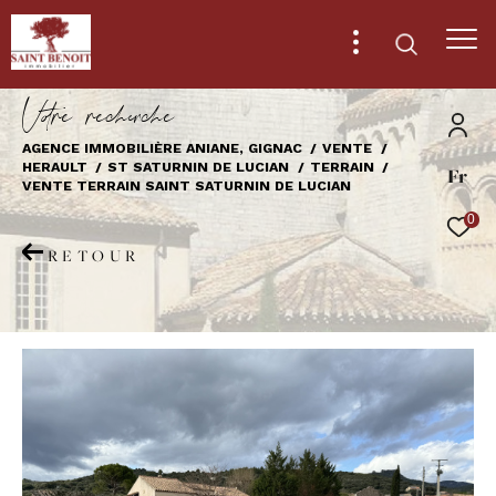
V
o
r
e
r
e
c
e
c
e
AGENCE IMMOBILIÈRE ANIANE, GIGNAC
VENTE
HERAULT
ST SATURNIN DE LUCIAN
TERRAIN
Fr
Effectuer une recherche
VENTE TERRAIN SAINT SATURNIN DE LUCIAN
et trouver le bien qui correspond à vos
0
critères
RETOUR
Type
d'offre
Vente
Type
de
Type de bien
bien
Ville